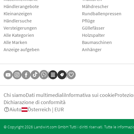
Händlerangebote
Mähdrescher
Kleinanzeigen
Rundballenpressen
Händlersuche
Pflüge
Versteigerungen
Güllefässer
Alle Kategorien
Holzspalter
Alle Marken
Baumaschinen
Anzeige aufgeben
Anhänger
Chi siamo
Dati multimediali
Informativa sui cookie
Protezio
Dichiarazione di conformità
Aiuto
Österreich | EUR
© Copyright 2026 Landwirt.com GmbH Tutti i diritti riservati. Tutte le informazi