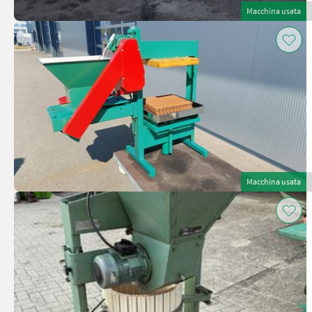
Macchina usata
Macchina usata