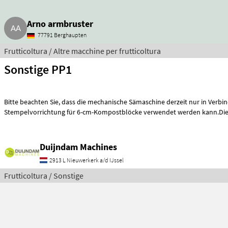
Arno armbruster
77791 Berghaupten
Frutticoltura / Altre macchine per frutticoltura
Sonstige PP1
Bitte beachten Sie, dass die mechanische Sämaschine derzeit nur in Verbindung mit der
Stempelvorrichtung für 6-cm-Kompostblöcke verwendet werden kann.Die
Duijndam Machines
2913 L Nieuwerkerk a/d IJssel
Frutticoltura / Sonstige