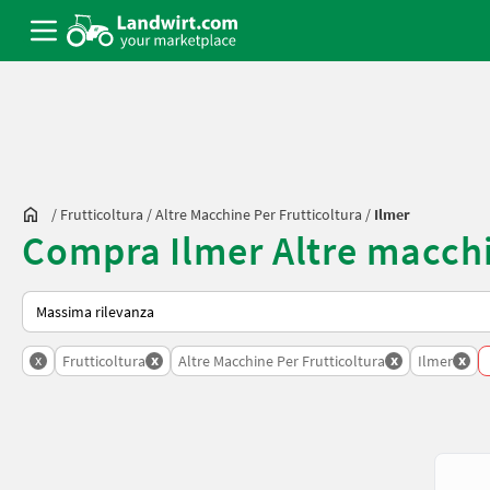
/
Frutticoltura
/
Altre Macchine Per Frutticoltura
/
Ilmer
Compra Ilmer Altre macchi
Ecco come viene ordinato su Landwirt.com
x
x
x
x
Frutticoltura
Altre Macchine Per Frutticoltura
Ilmer