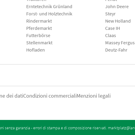
Erntetechnik Grünland
John Deere
Forst- und Holztechnik
Steyr
Rindermarkt
New Holland
Pferdemarkt
Case IH
Futterbörse
Claas
Stellenmarkt
Massey Fergu
Hofladen
Deutz-Fahr
ne dei dati
Condizioni commerciali
Menzioni legali
oni senza garanzia - errori di stampa e di composizione riservati.
marktplatz@lan