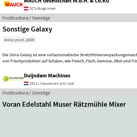
MAUCH Gesellschaft m.b.H. & Co.KG
5274 Burgkirchen
Frutticoltura / Sonstige
Sonstige Galaxy
Anno prod. 2006
Die Ulma Galaxy ist eine vollautomatische Stretchfolienverpackungsmas
von Frischprodukten auf Schalen, wie Fleisch, Fisch, Gemüse, O
Duijndam Machines
2913 L Nieuwerkerk a/d IJssel
Frutticoltura / Sonstige
Voran Edelstahl Muser Rätzmühle Mixer