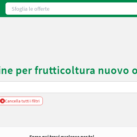
Sfoglia le offerte
ne per frutticoltura nuovo 
x
Cancella tutti i filtri
Forse qui trovi qualcosa per te!