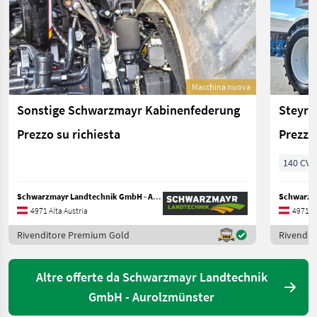
Macchina nuova
Sonstige Schwarzmayr Kabinenfederung
Steyr 
Prezzo su richiesta
Prezzo 
140 CV/
Schwarzmayr Landtechnik GmbH - Aurolzmünster
4971 Alta Austria
4971 Al
Rivenditore Premium Gold
Rivendit
Altre offerte da Schwarzmayr Landtechnik
GmbH - Aurolzmünster