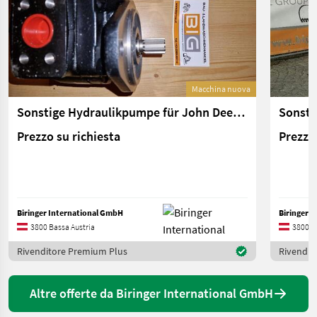
Macchina nuova
Sonstige Hydraulikpumpe für John Deere 4500 Teleskoplader
Prezzo su richiesta
Prezzo 
Biringer International GmbH
Biringer 
3800 Bassa Austria
3800 B
Rivenditore Premium Plus
Rivendit
Altre offerte da Biringer International GmbH