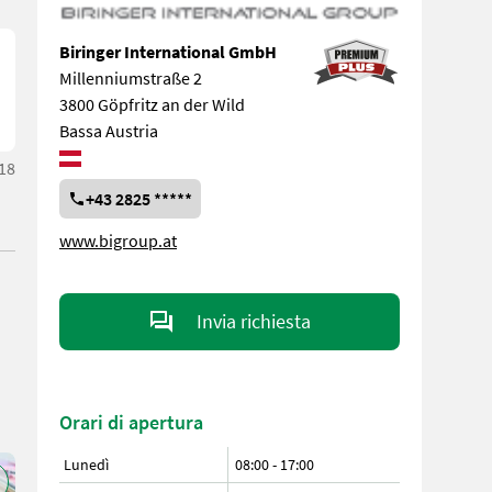
Biringer International GmbH
Millenniumstraße 2
3800 Göpfritz an der Wild
Bassa Austria
:18
+43 2825 *****
www.bigroup.at
Invia richiesta
Orari di apertura
Lunedì
08:00
-
17:00