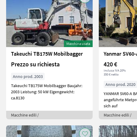
Macchina usata
Takeuchi TB175W Mobilbagger
Yanmar SV60-
Prezzo su richiesta
420 €
inclusa IVA 20%
350 € netto
Anno prod. 2003
Anno prod. 2020
Takeuchi TB175W Mobilbagger Baujahr:
2003 Leistung: 50 kW Eigengewicht:
YANMAR SV60-A B
ca.8130
angeführte Mietpre
sich auf
Macchine edili /
Macchine edili /