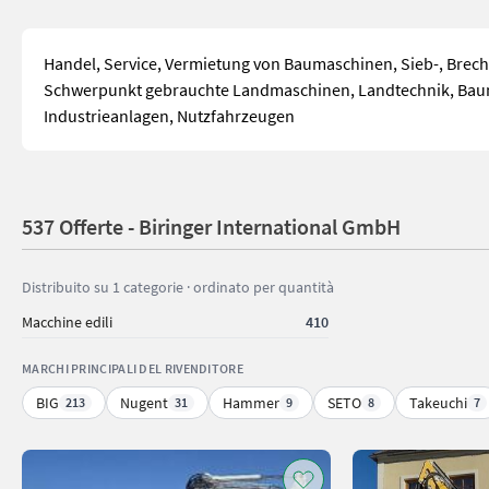
Handel, Service, Vermietung von Baumaschinen, Sieb-, Brec
Schwerpunkt gebrauchte Landmaschinen, Landtechnik, Baum
Industrieanlagen, Nutzfahrzeugen
537 Offerte - Biringer International GmbH
Distribuito su 1 categorie · ordinato per quantità
Macchine edili
410
MARCHI PRINCIPALI DEL RIVENDITORE
BIG
Nugent
Hammer
SETO
Takeuchi
213
31
9
8
7