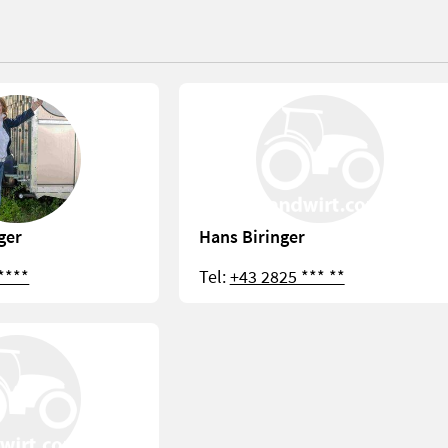
ger
Hans Biringer
****
Tel:
+43 2825 *** **