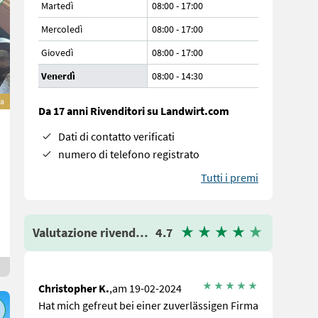
Martedì
08:00
-
17:00
Mercoledì
08:00
-
17:00
Giovedì
08:00
-
17:00
Venerdì
08:00
-
14:30
va
Da 17 anni Rivenditori su Landwirt.com
Dati di contatto verificati
numero di telefono registrato
Tutti i premi
Valutazione rivenditore
4.7
Christopher K.
,am 19-02-2024
Hat mich gefreut bei einer zuverlässigen Firma