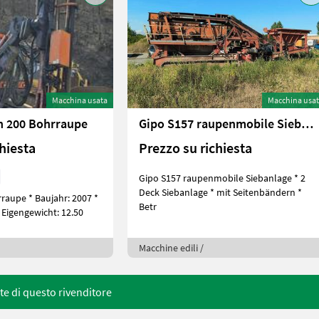
Macchina usata
Macchina usa
n 200 Bohrraupe
Gipo S157 raupenmobile Siebanlage
chiesta
Prezzo su richiesta
Gipo S157 raupenmobile Siebanlage * 2
Deck Siebanlage * mit Seitenbändern *
raupe * Baujahr: 2007 *
Betr
 Eigengewicht: 12.50
Macchine edili /
rte di questo rivenditore