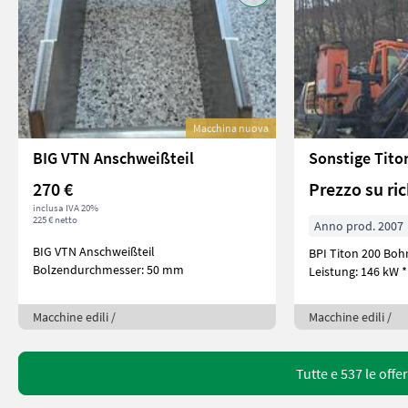
Macchina nuova
BIG VTN Anschweißteil
Sonstige Tito
270 €
Prezzo su ri
inclusa IVA 20%
225 € netto
Anno prod. 2007
BIG VTN Anschweißteil
BPI Titon 200 Bohr
Bolzendurchmesser: 50 mm
Leistung: 146 kW *
Macchine edili /
Macchine edili /
Tutte e 537 le offe