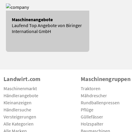
Maschinenangebote
Laufend Top Angebote von Biringer
International GmbH
Landwirt.com
Maschinengruppen
Maschinenmarkt
Traktoren
Händlerangebote
Mähdrescher
Kleinanzeigen
Rundballenpressen
Händlersuche
Pflüge
Versteigerungen
Güllefässer
Alle Kategorien
Holzspalter
Alle Marken
Baumaschinen