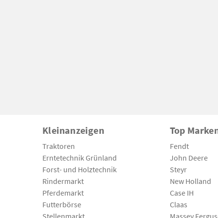
Kleinanzeigen
Top Marke
Traktoren
Fendt
Erntetechnik Grünland
John Deere
Forst- und Holztechnik
Steyr
Rindermarkt
New Holland
Pferdemarkt
Case IH
Futterbörse
Claas
Stellenmarkt
Massey Fergu