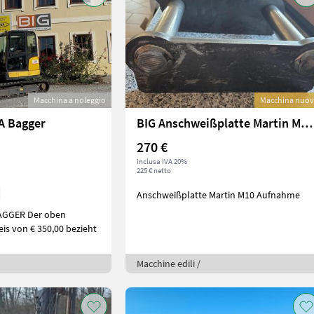
Macchina a noleggio
Macchina nuo
A Bagger
BIG Anschweißplatte Martin M10 Aufnahme
270 €
inclusa IVA 20%
225 € netto
Anschweißplatte Martin M10 Aufnahme
AGGER Der oben
is von € 350,00 bezieht
Macchine edili /