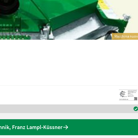
Macchina nuo
chnik, Franz Lampl-Küssner