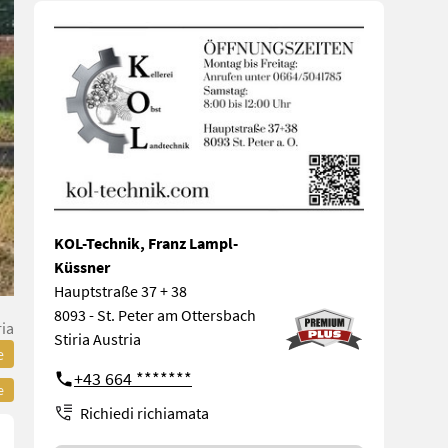
KOL-Technik, Franz Lampl-
Küssner
Hauptstraße 37 + 38
8093 - St. Peter am Ottersbach
ria
Stiria Austria
e
+43 664 *******
e
Richiedi richiamata