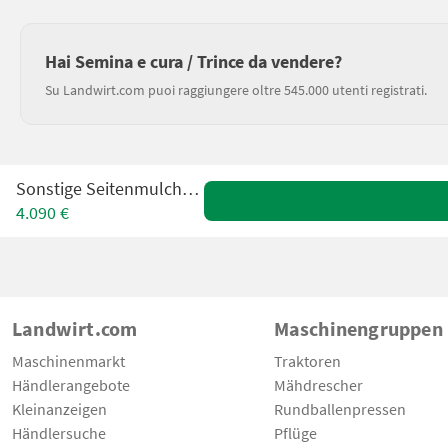
Hai Semina e cura / Trince da vendere?
Su Landwirt.com puoi raggiungere oltre 545.000 utenti registrati.
Sonstige Seitenmulcher 2,4m
4.090 €
Landwirt.com
Maschinengruppen
Maschinenmarkt
Traktoren
Händlerangebote
Mähdrescher
Kleinanzeigen
Rundballenpressen
Händlersuche
Pflüge