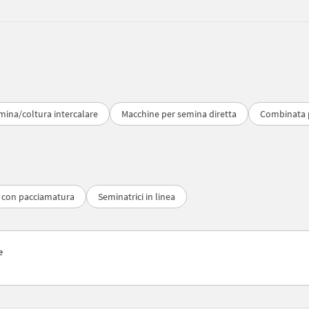
mina/coltura intercalare
Macchine per semina diretta
Combinata 
 con pacciamatura
Seminatrici in linea
e