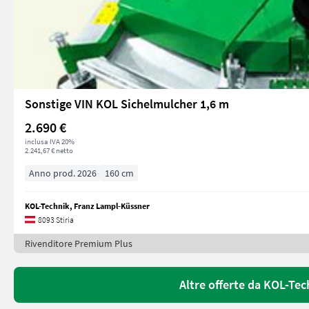
Sonstige VIN KOL Sichelmulcher 1,6 m
2.690 €
inclusa IVA 20%
2.241,67 € netto
Anno prod. 2026
160 cm
KOL-Technik, Franz Lampl-Küssner
8093 Stiria
Rivenditore Premium Plus
Altre offerte da KOL-Te