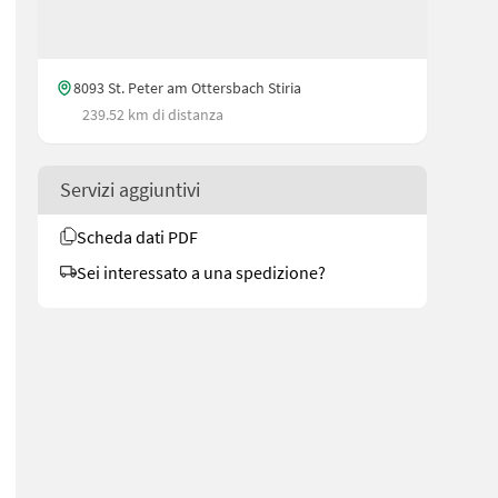
8093 St. Peter am Ottersbach Stiria
239.52 km di distanza
Servizi aggiuntivi
Scheda dati PDF
Sei interessato a una spedizione?
 mit Rutschkupplung (inkl.) - Hämmer: 24 Stück à 1,2 kg Antrieb & Au