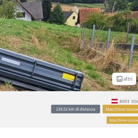
altri
8093
Sti
Macchine nuov
239.52 km di distanza
Macchine nuov