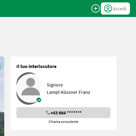
Accedi
Il tuo interlocutore
Signore
Lampl-Küssner Franz
+43 664 *******
Chiama consulente