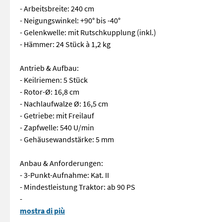
- Arbeitsbreite: 240 cm
- Neigungswinkel: +90° bis -40°
- Gelenkwelle: mit Rutschkupplung (inkl.)
- Hämmer: 24 Stück à 1,2 kg
Antrieb & Aufbau:
- Keilriemen: 5 Stück
- Rotor-Ø: 16,8 cm
- Nachlaufwalze Ø: 16,5 cm
- Getriebe: mit Freilauf
- Zapfwelle: 540 U/min
- Gehäusewandstärke: 5 mm
Anbau & Anforderungen:
- 3-Punkt-Aufnahme: Kat. II
- Mindestleistung Traktor: ab 90 PS
-
Erhalte eine Gelenkwelle gratis dazu! Technische Details: - A
mostra di più