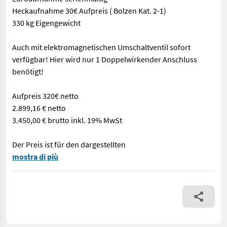
Heckaufnahme 30€ Aufpreis ( Bolzen Kat. 2-1)
330 kg Eigengewicht
Auch mit elektromagnetischen Umschaltventil sofort
verfügbar! Hier wird nur 1 Doppelwirkender Anschluss
benötigt!
Aufpreis 320€ netto
2.899,16 € netto
3.450,00 € brutto inkl. 19% MwSt
Der Preis ist für den dargestellten
KRPAN Rückezange KL 1500 FF mit 45 kN Endlos Rotator und 150 
mostra di più