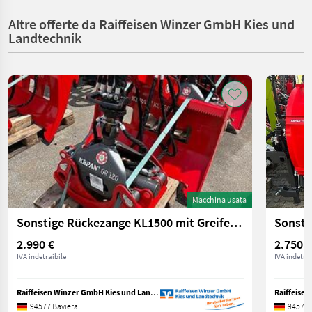
Altre offerte da Raiffeisen Winzer GmbH Kies und
Landtechnik
Macchina usata
Sonstige Rückezange KL1500 mit Greifer GR120 Sonderausfüh
2.990 €
2.750 €
IVA indetraibile
IVA indetrai
Raiffeisen Winzer GmbH Kies und Landtechnik
94577 Baviera
94577 