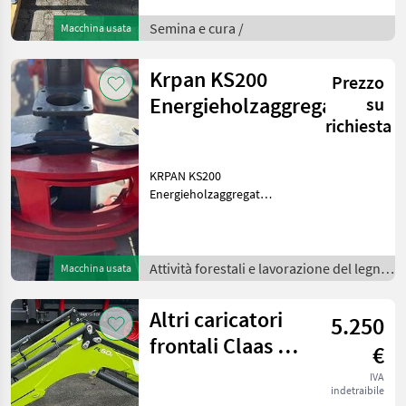
W2480 - 2x weitwinklig
Rotordurchmesser (mm)
Semina e cura /
Macchina usata
139 Traktorleistung (
Krpan KS200
Prezzo
Energieholzaggregat
su
richiesta
KRPAN KS200
Energieholzaggregat
lagernd sofort verfügbar!
Passend für Rückewagen
Bagger etc. durch
passenden Flansch
Attività forestali e lavorazione del legno
Macchina usata
(Flanschmaß Öffnungsweite
/
730 mm Max. Schnittd
Altri caricatori
5.250
frontali Claas FL
€
60 E Stoll MX
IVA
indetraibile
Hauer Fendt