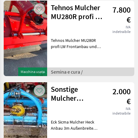
Tehnos Mulcher
7.800
MU280R profi LW
€
Frontanbau und
IVA
indetraibile
Heckanbau
Tehnos Mulcher MU280R
profi LW Frontanbau und
Heckanbau lagernd! -
Hydraulische
Seitenverschiebung 58 cm -
Doppelbock - Anzahl
Semina e cura /
Macchina usata
Riemen 5 Stück - Anzahl der
Schlegel
Sonstige
2.000
Mulcher
€
Heckmulcher
IVA
indetraibile
Eck Sicma Eck
Eck Sicma Mulcher Heck
Schlegler
Anbau 3m Außenbreite
Baujahr ca. 2003. Guter