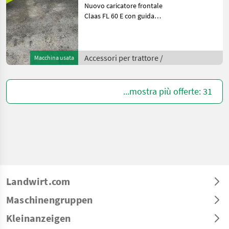
Nuovo caricatore frontale
Claas FL 60 E con guida
parallela Altezza massima
all'asse di rotazione
dell'attrezzo 3, 80 m Altezza
massima sotto la benna in
Accessori per trattore /
Macchina usata
posizione or
...mostra più offerte: 31
Landwirt.com
Maschinengruppen
Kleinanzeigen