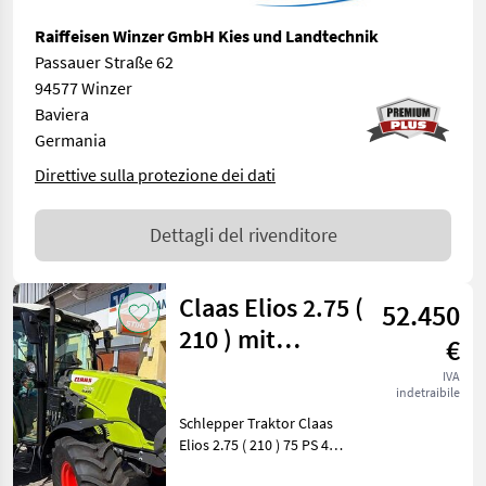
Raiffeisen Winzer GmbH Kies und Landtechnik
Passauer Straße 62
94577 Winzer
Baviera
Germania
Direttive sulla protezione dei dati
Dettagli del rivenditore
Claas Elios 2.75 (
52.450
210 ) mit
€
Frontlader
IVA
indetraibile
Anbaukonsolen
Schlepper Traktor Claas
Elios 2.75 ( 210 ) 75 PS 4
Zylinder 3, 4 Liter Hubraum