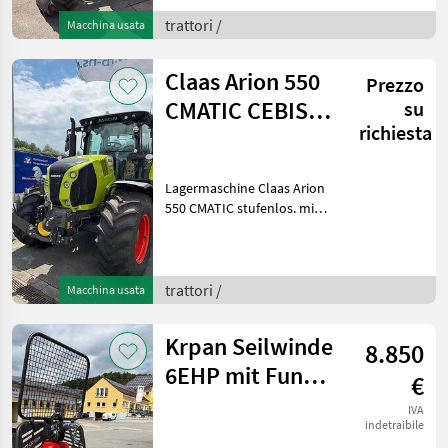
Ausstattungspaket.
(Frontlader Schwinge
trattori /
Macchina usata
aufpreispflichtig ! ) -
Motorher
Claas Arion 550
Prezzo
CMATIC CEBIS
su
richiesta
stufenlos ( 570 )
FH FZW
Lagermaschine Claas Arion
550 CMATIC stufenlos. mit
4-Zylinder DPS Motor mit
max. 165 PS, max. 697 Nm
(ECE R 120) und 4, 5 l
Hubraum Kraftstofftank
trattori /
Macchina usata
max. 215 l, Harn
Krpan Seilwinde
8.850
6EHP mit Funk
€
Alpha-A1H (D1)
IVA
indetraibile