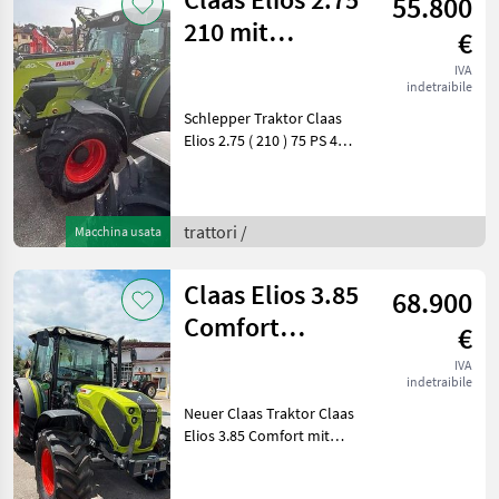
55.800
210 mit
€
Frontlader FL40
IVA
indetraibile
E Klimaanlage
Schlepper Traktor Claas
Elios 2.75 ( 210 ) 75 PS 4
Zylinder 3, 4 Liter Hubraum
mit Frontlader Claas FL 40 E
mit 3. hydr. Funktion
Lagermaschine Baujahr
trattori /
Macchina usata
2026 Sonderpr
Claas Elios 3.85
68.900
Comfort
€
Frontladeranbau
IVA
indetraibile
Konsolen Trak
Neuer Claas Traktor Claas
Elios 3.85 Comfort mit
Frontladeranbaukonsolen
und Elektropilot S-