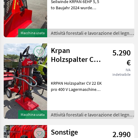
Seilwinde KRPAN 6EHP 5, 5
to Baujahr 2024 wurde
einmal zur Vorführung
eingesetzt. Mit
Funksteuerung Alpha-A1H
(D1) zum einmaligen
Attività forestali e lavorazione del legno
Macchina usata
Sonderpreis . **Technische
/
Daten**
Krpan
5.290
Holzspalter CV
€
22 EK pro 400 V
IVA
indetraibile
21to Kombi
KRPAN Holzspalter CV 22 EK
Elektr
pro 400 V Lagermaschine
Baujahr 2024 zum
Sonderpreis. Kombi Modell
mit Kardanantrieb und
Elektro Antrieb. Preis
Attività forestali e lavorazione del legno
Macchina usata
brutto: 5.290, 00 € inkl.
/
Sonstige
2.990