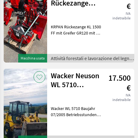
Rückezange
€
KL1500 mit
IVA
indetraibile
Greifer GR120
KRPAN Rückezange KL 1500
Sonderausfüh
FF mit Greifer GR120 mit 30
kN Endlos Rotator und 120
cm Öffnungsweite Zange .
Sonderausführung.
Lagernd und sofort
Attività forestali e lavorazione del legno
Macchina usata
verfügbar! Euroaufnah
/
Wacker Neuson
17.500
WL 5710
€
Radlader Lader
IVA
indetraibile
Weidemann
Wacker WL 5710 Baujahr
Hoflader
07/2005 Betriebsstunden
ca. 6980 h Gewicht 6500kg
Reifen vorne verschließen
Reifen hinten ca. 30% Lader