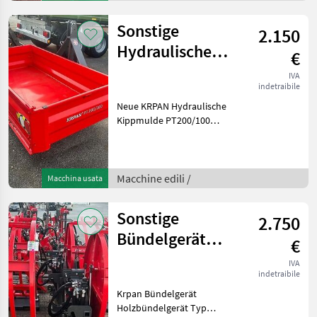
TERRA FA5 D1
/
Sonstige
2.150
Hydraulische
€
Kippmulde
IVA
indetraibile
PT200/100
Neue KRPAN Hydraulische
Heckbox
Kippmulde PT200/100
Hecksch
Baujahr 2024 Nutzlast 2000
kg Breite 2000 mm Tiefe
1000 mm Höhe 400 mm
Befestigungs-Kategorie I, II
Macchine edili /
Macchina usata
Gewicht 342 kg Doppe
Sonstige
2.750
Bündelgerät
€
Holzbündelgerät
IVA
indetraibile
PD1200 H pro
Krpan Bündelgerät
plus
Holzbündelgerät Typ