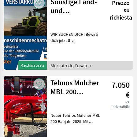
Sonstige Land-
Prezzo
und
su
richiesta
Baumaschinenmechatronik
Landmaschine
WIR SUCHEN DICH! Bewirb
dich jetzt ‼
Landmaschinenmechatroniker
GESELLE/MEISTER (m/w/d)
Du liebst große Maschinen,
Öl an den Händen und
Mercato dell'usato /
Macchina usata
Technik, die richtig was ka
Tehnos Mulcher
7.050
MBL 200
€
Seitenmulcher
IVA
indetraibile
Neuer Tehnos Mulcher MBL
200 Baujahr 2025. Mit
Walterscheid Gelenkwelle
beidseitig Weitwinkel d