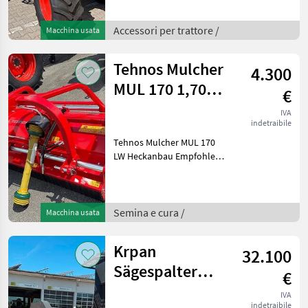
mit Frontlader
Anbaukonsolen mit
Multikuppler ohne
Accessori per trattore /
Macchina usata
Schwinge Lagermaschine
Baujahr 2026
Tehnos Mulcher
4.300
MUL 170 1,70m
€
Heckmulcher
IVA
indetraibile
Tehnos Mulcher MUL 170
LW Heckanbau Empfohlene
Traktorleistung von 40-60
PS - Hydraulische
Seitenverschiebung 51 cm -
Einfachbock - Anzahl
Semina e cura /
Macchina usata
Riemen 4 Stück - Anzahl
Krpan
32.100
Sägespalter
€
CSKZ 4218 PRO
IVA
indetraibile