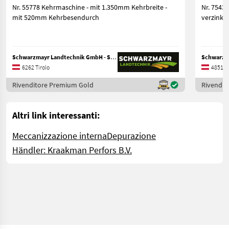
Nr. 55778 Kehrmaschine - mit 1.350mm Kehrbreite -
Nr. 75433 Kehrmaschine KEH 230 Type 500 -
mit 520mm Kehrbesendurch
verzinkte
Schwarzmayr Landtechnik GmbH - Schlitters
6262 Tirolo
4851 Al
Rivenditore Premium Gold
Rivendit
Altri link interessanti:
Meccanizzazione interna
Depurazione
Händler: Kraakman Perfors B.V.