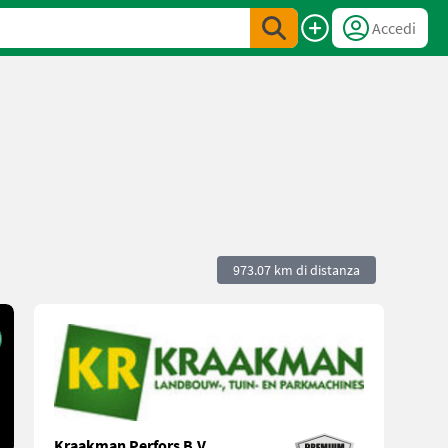
Accedi
973.07 km di distanza
Kraakman Perfors B.V.