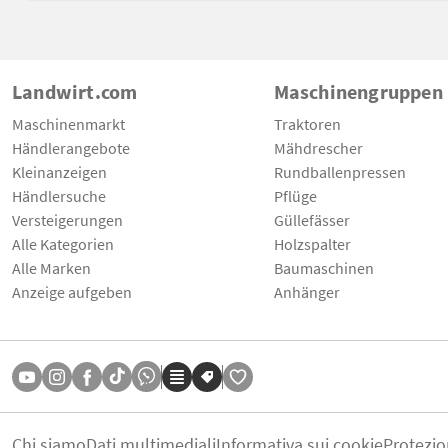
Landwirt.com
Maschinengruppen
Maschinenmarkt
Traktoren
Händlerangebote
Mähdrescher
Kleinanzeigen
Rundballenpressen
Händlersuche
Pflüge
Versteigerungen
Güllefässer
Alle Kategorien
Holzspalter
Alle Marken
Baumaschinen
Anzeige aufgeben
Anhänger
Chi siamo
Dati multimediali
Informativa sui cookie
Protezio