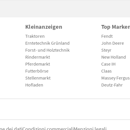
Kleinanzeigen
Top Marke
Traktoren
Fendt
Erntetechnik Grünland
John Deere
Forst- und Holztechnik
Steyr
Rindermarkt
New Holland
Pferdemarkt
Case IH
Futterbörse
Claas
Stellenmarkt
Massey Fergu
Hofladen
Deutz-Fahr
ne dei dati
Condizioni commerciali
Menzioni legali