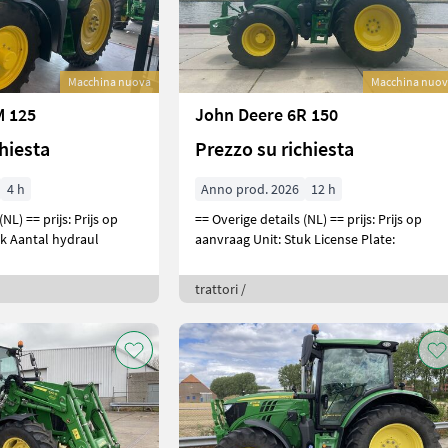
Macchina nuova
Macchina nuo
M 125
John Deere 6R 150
chiesta
Prezzo su richiesta
4 h
Anno prod. 2026
12 h
js: Prijs op
== Overige details (NL) == prijs: Prijs op
uk Aantal hydraul
aanvraag Unit: Stuk License Plate:
trattori /