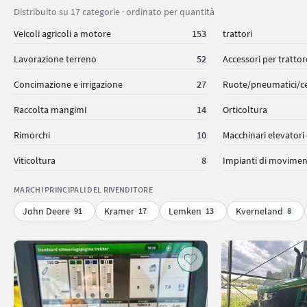
Distribuito su 17 categorie · ordinato per quantità
Veicoli agricoli a motore
153
trattori
Lavorazione terreno
52
Accessori per trattor
Concimazione e irrigazione
27
Ruote/pneumatici/ce
Raccolta mangimi
14
Orticoltura
Rimorchi
10
Macchinari elevatori
Viticoltura
8
Impianti di movimen
MARCHI PRINCIPALI DEL RIVENDITORE
John Deere
Kramer
Lemken
Kverneland
91
17
13
8