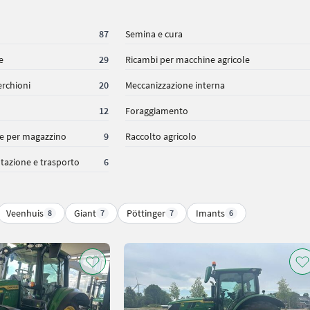
87
Semina e cura
e
29
Ricambi per macchine agricole
rchioni
20
Meccanizzazione interna
12
Foraggiamento
 e per magazzino
9
Raccolto agricolo
tazione e trasporto
6
Veenhuis
Giant
Pöttinger
Imants
8
7
7
6