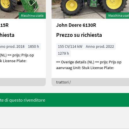
Macchina usata
Macchina usa
115R
John Deere 6130R
chiesta
Prezzo su richiesta
nno prod. 2018
1850 h
155 CV/114 kW
Anno prod. 2022
1279 h
js: Prijs op
k License Plate:
== Overige details (NL) == prijs: Prijs op
aanvraag Unit: Stuk License Plate:
trattori /
rte di questo rivenditore