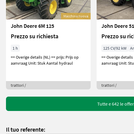
Macchina nuova
John Deere 6M 125
John Deere 5
Prezzo su richiesta
Prezzo su ri
1 h
125 CV/92 kW
A
== Overige details (NL) == prijs: Prijs op
== Overige details (NL) == pri
aanvraag Unit: Stuk Aantal hydraul
aanvraag Unit: Stu
trattori /
trattori /
Tutte e 642 le offe
Il tuo referente: