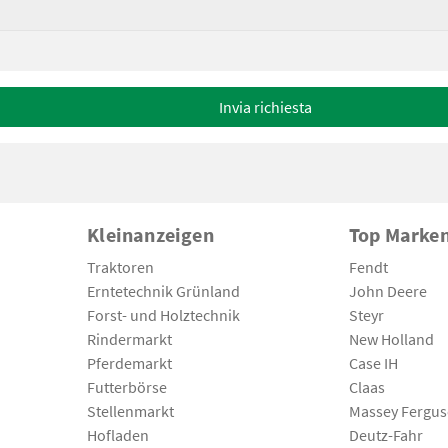
Invia richiesta
Kleinanzeigen
Top Marke
Traktoren
Fendt
Erntetechnik Grünland
John Deere
Forst- und Holztechnik
Steyr
Rindermarkt
New Holland
Pferdemarkt
Case IH
Futterbörse
Claas
Stellenmarkt
Massey Fergu
Hofladen
Deutz-Fahr