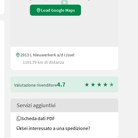
Load Google Maps
2913 L Nieuwerkerk a/d IJssel
1191.79 km di distanza
4.7
Valutazione rivenditore
Servizi aggiuntivi
chnell an auf unsere Duijndam Machines Website! Sie können uns a
Scheda dati PDF
Sei interessato a una spedizione?