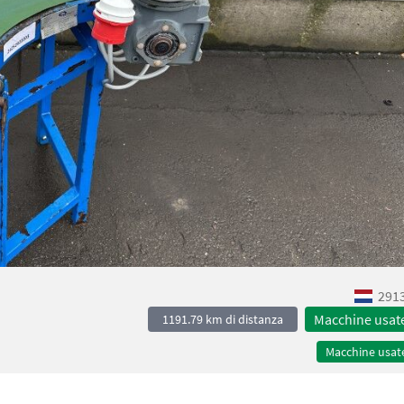
2913
Macchine usat
1191.79 km di distanza
Macchine usat