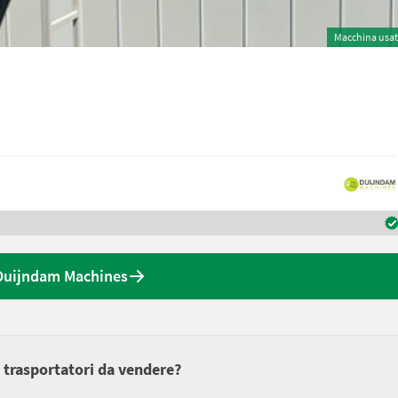
Macchina usa
 Duijndam Machines
 trasportatori da vendere?