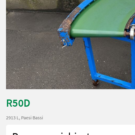
R50D
2913 L, Paesi Bassi