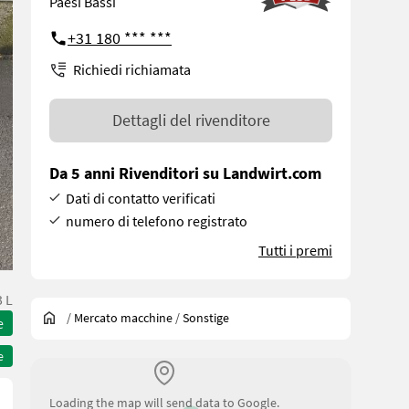
Paesi Bassi
+31 180 *** ***
Richiedi richiamata
Dettagli del rivenditore
Da 5 anni Rivenditori su Landwirt.com
Dati di contatto verificati
numero di telefono registrato
Tutti i premi
 L
/
Mercato macchine
/
Sonstige
e
e
Loading the map will send data to Google.