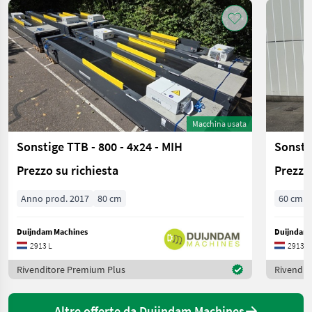
Macchina usata
Sonstige TTB - 800 - 4x24 - MIH
Sonst
Prezzo su richiesta
Prezzo 
Anno prod. 2017
80 cm
60 cm
Duijndam Machines
Duijndam 
2913 L
2913 L
Rivenditore Premium Plus
Rivendit
Altre offerte da Duijndam Machines