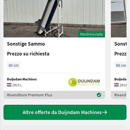
Macchina usata
Sonstige Sammo
Sonst
Prezzo su richiesta
Prezzo 
60 cm
60 cm
Duijndam Machines
Duijndam 
2913 L
2913 L
Rivenditore Premium Plus
Rivendit
Altre offerte da Duijndam Machines