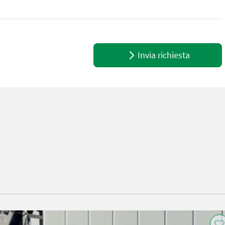
zum Entladen von Containern verwendet.geeignet für das Entladen
Invia richiesta