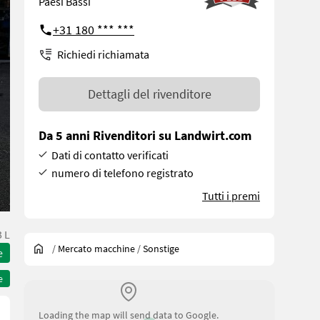
Paesi Bassi
+31 180 *** ***
Richiedi richiamata
Dettagli del rivenditore
Da 5 anni Rivenditori su Landwirt.com
Dati di contatto verificati
numero di telefono registrato
Tutti i premi
 L
/
Mercato macchine
/
Sonstige
e
e
Loading the map will send data to Google.