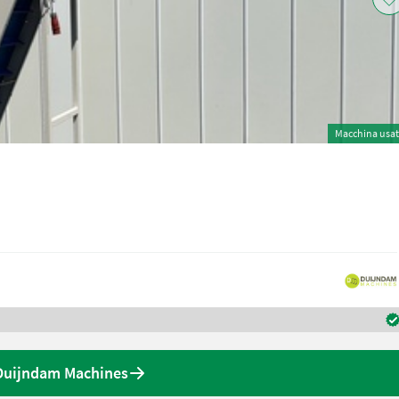
Macchina usa
 Duijndam Machines