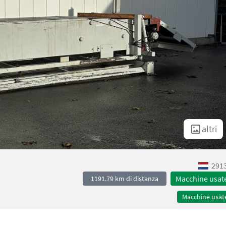
altri
2913
Macchine usat
1191.79 km di distanza
Macchine usat