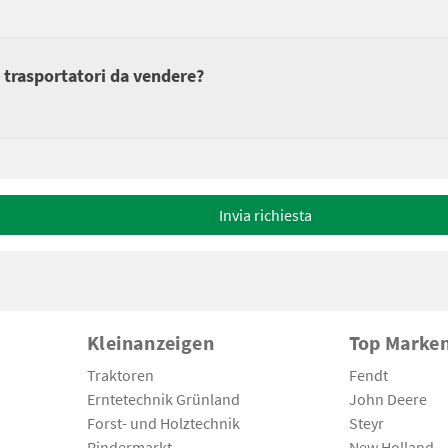
 trasportatori da vendere?
Invia richiesta
Kleinanzeigen
Top Marke
Traktoren
Fendt
Erntetechnik Grünland
John Deere
Forst- und Holztechnik
Steyr
Rindermarkt
New Holland