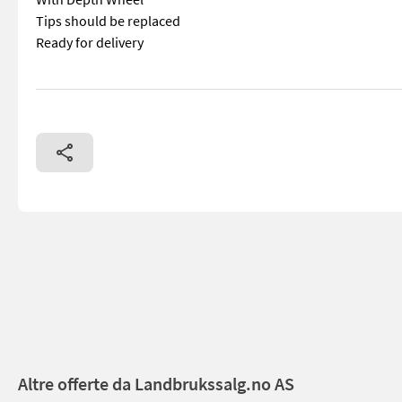
Tips should be replaced
Ready for delivery
== Mer informasjon (NO) == mascus_category: tillageequipme
Altre offerte da Landbrukssalg.no AS