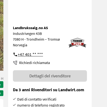
Landbrukssalg.no AS
Industrivegen 43B
7080 H - Trondheim – Tromsø
Norvegia
+47 401 ** ***
Richiedi richiamata
Dettagli del rivenditore
 H
e
Da 3 anni Rivenditori su Landwirt.com
e
Dati di contatto verificati
numero di telefono registrato