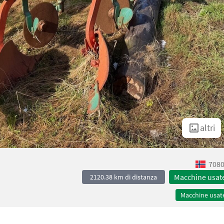
altri
7080
Macchine usat
2120.38 km di distanza
Macchine usat