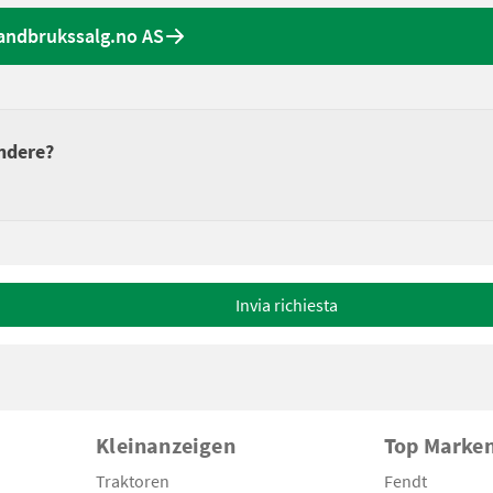
Landbrukssalg.no AS
endere?
Invia richiesta
Kleinanzeigen
Top Marke
Traktoren
Fendt