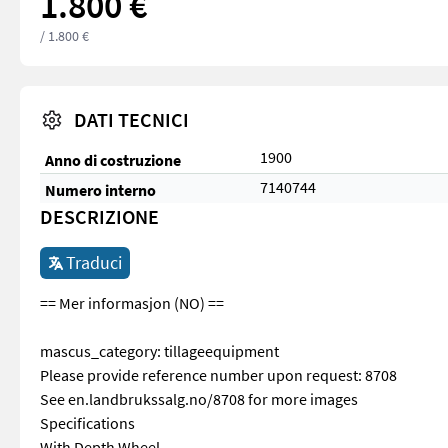
1.800 €
/ 1.800 €
DATI TECNICI
1900
Anno di costruzione
7140744
Numero interno
DESCRIZIONE
Traduci
== Mer informasjon (NO) ==
mascus_category: tillageequipment
Please provide reference number upon request: 8708
See en.landbrukssalg.no/8708 for more images
Specifications
With Depth Wheel