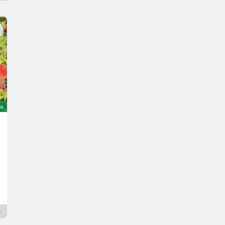
ta
Sonstige 2 skjærs plog
500 €
Landbrukssalg.no AS
7080 H
Rivenditore Premium Plus