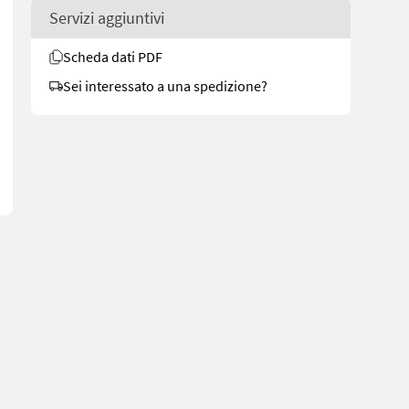
Servizi aggiuntivi
Scheda dati PDF
dbrukssalg.no/8708 for more images Specifications With Depth Whe
Sei interessato a una spedizione?