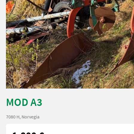
MOD A3
7080 H, Norvegia