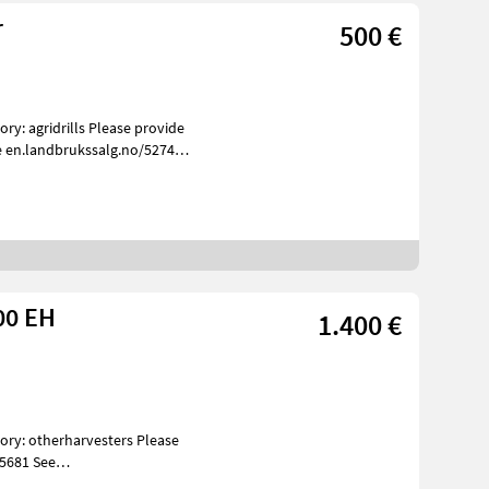
r
500 €
e en.landbrukssalg.no/5274
00 EH
1.400 €
 5681 See
s Specif