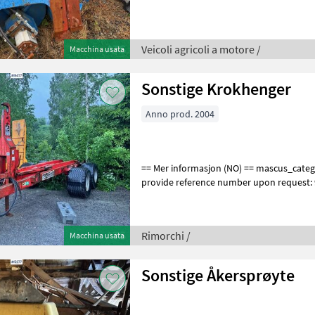
Veicoli agricoli a motore /
Macchina usata
Sonstige Krokhenger
Anno prod. 2004
== Mer informasjon (NO) == mascus_category: dumptrailers Please
provide reference number upon request:
en.landbrukssalg.no/9477 for more image
Rimorchi /
Macchina usata
Sonstige Åkersprøyte