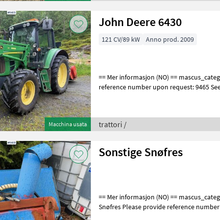
John Deere 6430
121 CV/89 kW
Anno prod. 2009
== Mer informasjon (NO) == mascus_category: tractors Please provide
reference number upon request: 9465 Se
for more images Specification
trattori /
Macchina usata
Sonstige Snøfres
== Mer informasjon (NO) == mascus_category: snowblades merke:
Snøfres Please provide reference number
en.landbrukssalg.no/9468 for more ima