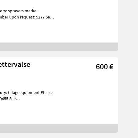
mber upon request: 5277 See
ettervalse
600 €
 9455 See
s Speci