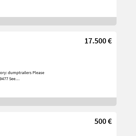
17.500 €
 9477 See
s Specifica
500 €