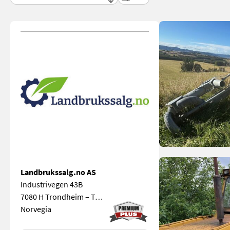
Landbrukssalg.no AS
Industrivegen 43B
7080 H Trondheim – Tromsø
Norvegia