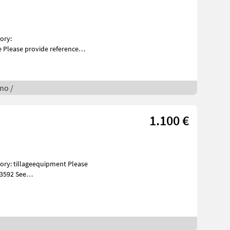
Please provide reference
rukssalg.no/9462
gno /
1.100 €
 3592 See
es Descr