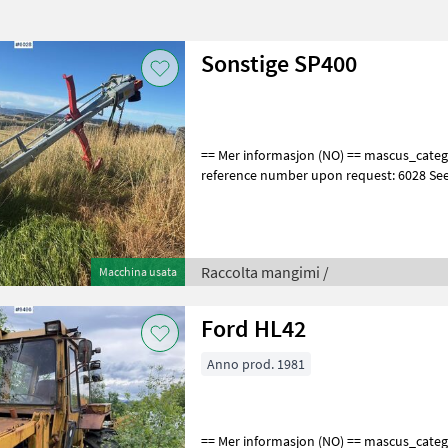
Sonstige SP400
== Mer informasjon (NO) == mascus_category: agridrills Please provide
reference number upon request: 6028 Se
for more images Specificati
Raccolta mangimi /
Macchina usata
Ford HL42
Anno prod. 1981
== Mer informasjon (NO) == mascus_category: tractors Please provide