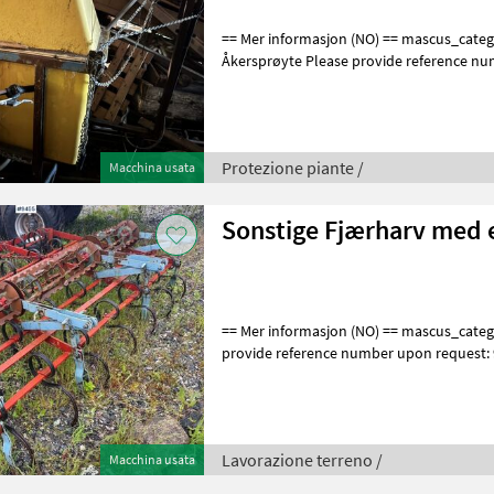
== Mer informasjon (NO) == mascus_category: sprayers merke:
Åkersprøyte Please provide reference nu
en.landbrukssalg.no/5277 for more i
Protezione piante /
Macchina usata
Sonstige Fjærharv med 
== Mer informasjon (NO) == mascus_category: tillageequipment Please
provide reference number upon request:
en.landbrukssalg.no/9455 for more image
Lavorazione terreno /
Macchina usata