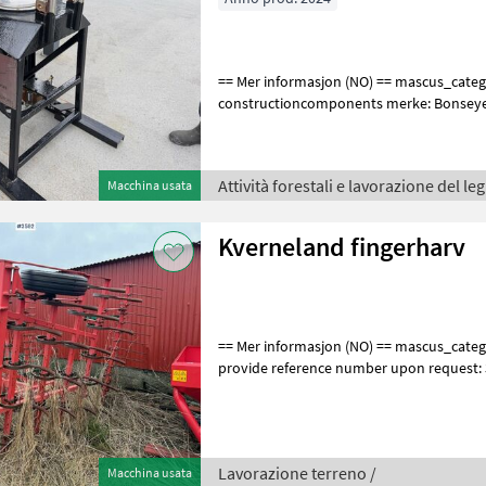
== Mer informasjon (NO) == mascus_category:
constructioncomponents merke: Bonseye 
number upon request: 9462 See en.landb
Attività forestali e lavorazione del le
Macchina usata
Kverneland fingerharv
== Mer informasjon (NO) == mascus_category: tillageequipment Please
provide reference number upon request:
en.landbrukssalg.no/3592 for more imag
Lavorazione terreno /
Macchina usata