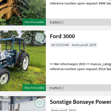
reference number upon request: 9496 Se
for more images Specification
trattori /
Macchina usata
Ford 3000
45 CV/33 kW
Anno prod. 1970
== Mer informasjon (NO) == mascus_category: tractors Please provide
reference number upon request: 9514 Se
for more images Specification
trattori /
Macchina usata
Sonstige Bonseye Powe
Anno prod. 2024