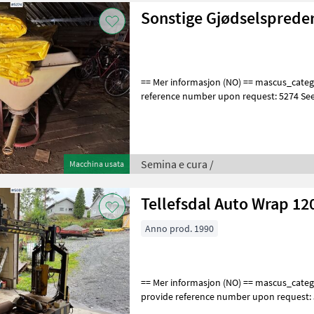
Sonstige Gjødselsprede
== Mer informasjon (NO) == mascus_category: agridrills Please provide
reference number upon request: 5274 Se
for more images Beskrivelse
Semina e cura /
Macchina usata
Tellefsdal Auto Wrap 12
Anno prod. 1990
== Mer informasjon (NO) == mascus_category: otherharvesters Please
provide reference number upon request:
en.landbrukssalg.no/5681 for more image