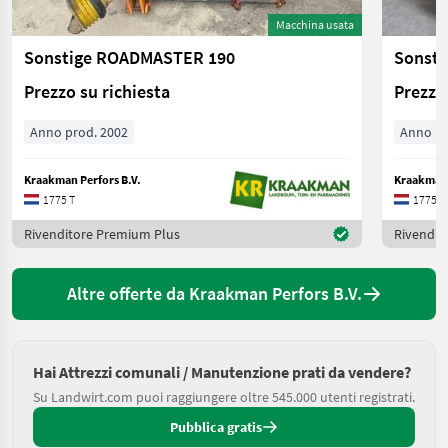
Macchina usata
Sonstige ROADMASTER 190
Sonsti
Prezzo su richiesta
Prezzo 
Anno prod. 2002
Anno pr
Kraakman Perfors B.V.
Kraakman 
1775 T
1775 T
Rivenditore Premium Plus
Rivendit
Altre offerte da Kraakman Perfors B.V.
Hai Attrezzi comunali / Manutenzione prati da vendere?
Su Landwirt.com puoi raggiungere oltre 545.000 utenti registrati.
Pubblica gratis