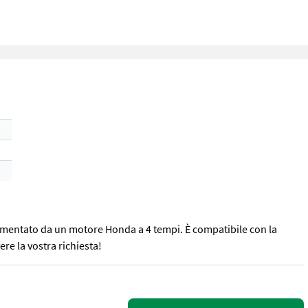
limentato da un motore Honda a 4 tempi. È compatibile con la
re la vostra richiesta!
mentato da un motore Honda a 4 tempi. È compatibile con la maggior 