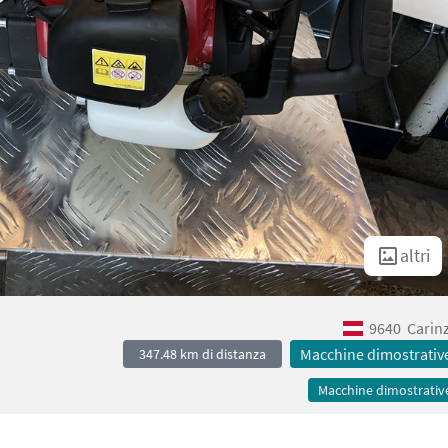
altri
9640
Carin
Macchine dimostrativ
347.48 km di distanza
Macchine dimostrativ