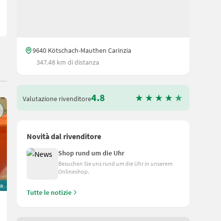
9640 Kötschach-Mauthen Carinzia
347.48 km di distanza
4.8
Valutazione rivenditore
Novità dal rivenditore
Shop rund um die Uhr
Besuchen Sie uns rund um die Uhr in unserem
Onlineshop.
va
Tutte le notizie
Sonstige Mürztaler BZ 120 E Ballenzange
1.990 €