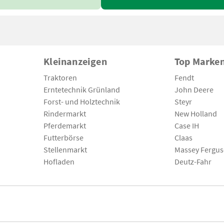
Kleinanzeigen
Top Marke
Traktoren
Fendt
Erntetechnik Grünland
John Deere
Forst- und Holztechnik
Steyr
Rindermarkt
New Holland
Pferdemarkt
Case IH
Futterbörse
Claas
Stellenmarkt
Massey Fergu
Hofladen
Deutz-Fahr