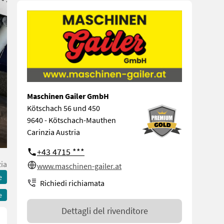
Maschinen Gailer GmbH
Kötschach 56 und 450
9640 - Kötschach-Mauthen
Carinzia Austria
+43 4715 ***
zia
www.maschinen-gailer.at
e
Richiedi richiamata
e
Dettagli del rivenditore