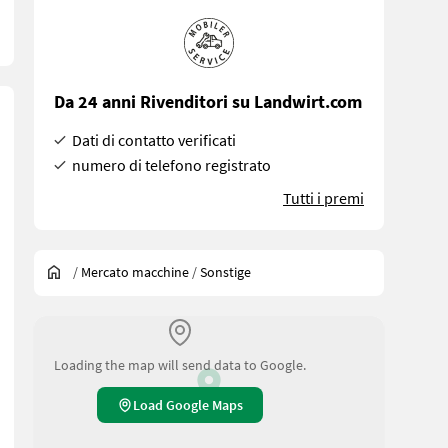
Da 24 anni Rivenditori su Landwirt.com
Dati di contatto verificati
numero di telefono registrato
Tutti i premi
/
Mercato macchine
/
Sonstige
Loading the map will send data to Google.
parte delle punte in commercio. Saremo lieti di ricevere la vostra 
Load Google Maps