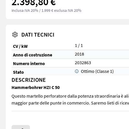
2.398,80 €
inclusa IVA 20%
/ 1.999 € esclusa IVA 20%
DATI TECNICI
1 / 1
CV / kW
2018
Anno di costruzione
2032863
Numero interno
Ottimo (Classe 1)
Stato
DESCRIZIONE
Hammerbohrer HZI C 50
Questo martello perforatore dalla potenza straordinaria è a
maggior parte delle punte in commercio. Saremo lieti di riceve
Questo martello perforatore dalla potenza straordinaria è ali