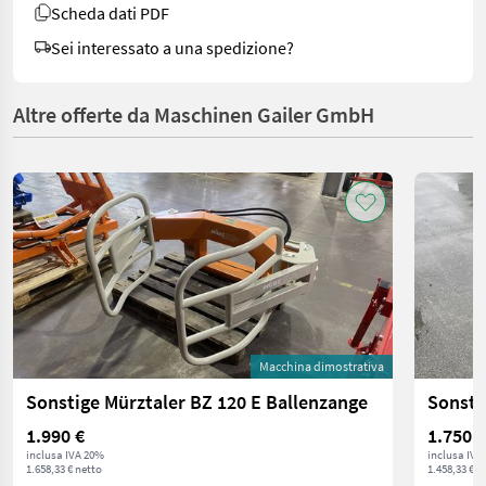
Scheda dati PDF
Sei interessato a una spedizione?
Altre offerte da Maschinen Gailer GmbH
Macchina dimostrativa
Sonstige Mürztaler BZ 120 E Ballenzange
Sonsti
1.990 €
1.750 €
inclusa IVA 20%
inclusa IVA
1.658,33 € netto
1.458,33 € n