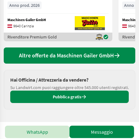
Anno prod. 2026
Anno pr
Maschinen Gailer GmbH
Maschinen
9640 Carinzia
9640 C
Rivenditore Premium Gold
Rivendit
Altre offerte da Maschinen Gailer GmbH
Hai Officina / Attrezzeria da vendere?
Su Landwirt.com puoi raggiungere oltre 545.000 utenti registrati.
Pubblica gratis
WhatsApp
Messaggio