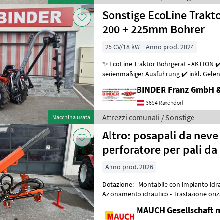
Sonstige EcoLine Trakt
200 + 225mm Bohrer
25 CV/18 kW
Anno prod. 2024
✨ EcoLine Traktor Bohrgerät - AKTION ✔️
serienmäßiger Ausführung ✔️ inkl. Gelenkwell
Überlastsicherung ✔️ Dreipunkt-Anbau a
BINDER Franz GmbH 
3654 Raxendorf
Attrezzi comunali / Sonstige
Macchina usata
Altro: posapali da neve
perforatore per pali da
Anno prod. 2026
Dotazione: - Montabile con impianto idraulico anteriore o posteriore -
Azionamento idraulico - Traslazione ori
perforazione tramite cilindr
MAUCH Gesellschaft m