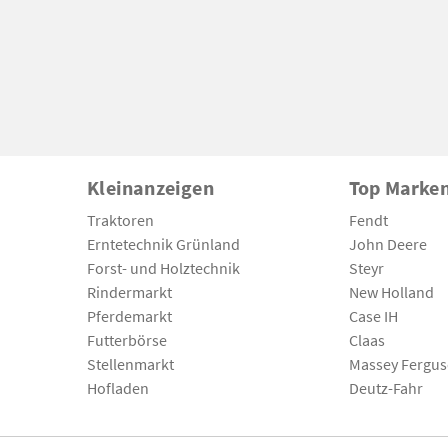
Kleinanzeigen
Top Marke
Traktoren
Fendt
Erntetechnik Grünland
John Deere
Forst- und Holztechnik
Steyr
Rindermarkt
New Holland
Pferdemarkt
Case IH
Futterbörse
Claas
Stellenmarkt
Massey Fergu
Hofladen
Deutz-Fahr