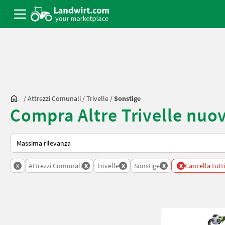
/
Attrezzi Comunali
/
Trivelle
/
Sonstige
Compra Altre Trivelle nuo
Ecco come viene ordinato su Landwirt.com
x
x
x
x
x
Attrezzi Comunali
Trivelle
Sonstige
Cancella tutti i