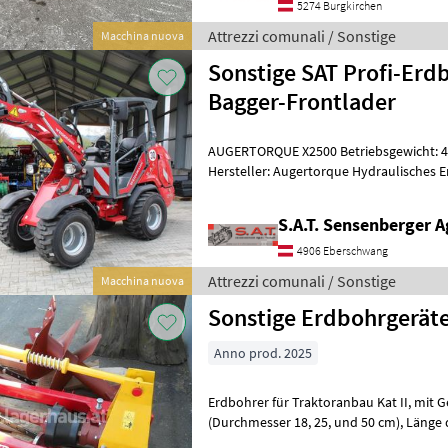
5274 Burgkirchen
Attrezzi comunali / Sonstige
Macchina nuova
Sonstige SAT Profi-Erd
Bagger-Frontlader
AUGERTORQUE X2500 Betriebsgewicht: 48k
Hersteller: Augertorque Hydraulisches 
Kompaktes hydraulisches Bohrgerä
S.A.T. Sensenberger A
4906 Eberschwang
Attrezzi comunali / Sonstige
Macchina nuova
Sonstige Erdbohrgerät
Anno prod. 2025
Erdbohrer für Traktoranbau Kat II, mit Gelenkwelle, 3 Bohrkörper
(Durchmesser 18, 25, und 50 cm), Länge der Bohrkörper ca. 90 cm, mit
Abstellstützen, Ausstellungsger