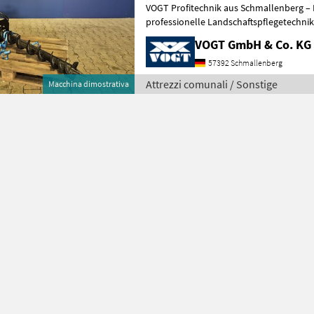
VOGT Profitechnik aus Schmallenberg – I
professionelle Landschaftspflegetechnik = Mehrere VOGT-Standorte 
100 Servicepartner in Deutsch
VOGT GmbH & Co. KG
57392 Schmallenberg
Attrezzi comunali / Sonstige
Macchina dimostrativa