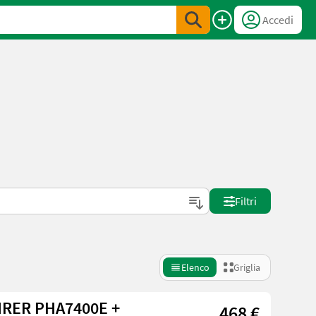
Accedi
Filtri
Elenco
Griglia
HRER PHA7400E +
468 €