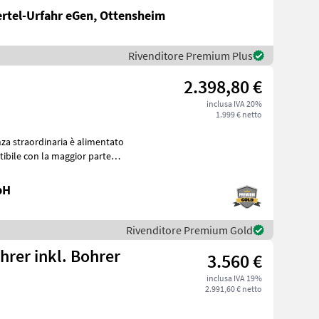
ertel-Urfahr eGen, Ottensheim
Rivenditore Premium Plus
2.398,80 €
inclusa IVA 20%
1.999 € netto
za straordinaria è alimentato
ibile con la maggior parte
bH
Rivenditore Premium Gold
rer inkl. Bohrer
3.560 €
inclusa IVA 19%
2.991,60 € netto