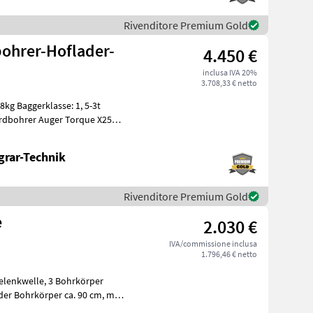
Rivenditore Premium Gold
bohrer-Hoflader-
4.450 €
inclusa IVA 20%
3.708,33 € netto
g Baggerklasse: 1, 5-3t
Erdbohrer Auger Torque X2500
grar-Technik
Rivenditore Premium Gold
e
2.030 €
IVA/commissione inclusa
1.796,46 € netto