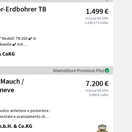
or-Erdbohrer TB
1.499 €
inclusa IVA 20%
1.249,17 € netto
 Modell: TB 200 ✔️ in
e ✔️ mit
n Trakt
& CoKG
Rivenditore Premium Plus
 Mauch /
7.200 €
 neve
inclusa IVA 20%
6.000 € netto
zzontale e avanzamento di
.b.H. & Co.KG