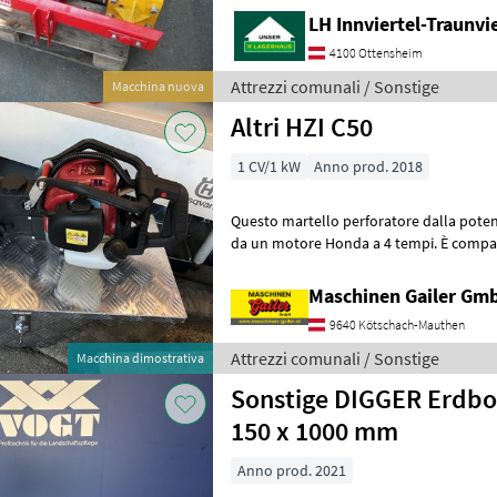
LH Innviertel-Traunvi
4100 Ottensheim
Attrezzi comunali / Sonstige
Macchina nuova
Altri HZI C50
1 CV/1 kW
Anno prod. 2018
Questo martello perforatore dalla poten
da un motore Honda a 4 tempi. È compat
delle punte in commercio. Sarem
Maschinen Gailer Gm
9640 Kötschach-Mauthen
Attrezzi comunali / Sonstige
Macchina dimostrativa
Sonstige DIGGER Erdboh
150 x 1000 mm
Anno prod. 2021