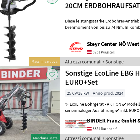
20CM ERDBOHRAUFSAT
Diese leistungsstarke Erdbohrer-Antriebs
Drehmoment von bis zu 74 Nm. In Komb
entsprechenden Bohrer wird das Bohre
Steyr Center NÖ West
3251 Purgstall
Attrezzi comunali / Sonstige
Macchina nuova
Sonstige EcoLine EBG 
EURO+Set
25 CV/18 kW
Anno prod. 2024
✨ EcoLine Bohrgerät - AKTION ✔️ Modell
serienmäßiger Ausführung ✔️ inkl. EURO
und Hoftrac mit EURO ✔️ mit
BINDER Franz GmbH 
3654 Raxendorf
Attrezzi comunali / Sonstige
Macchina usata