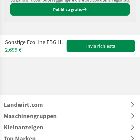
Su Landwirt.com puoi raggiungere oltre 545.000 utenti registrati.
Pubblica gratis
Sonstige EcoLine EBG Heavy Duty 5000 m. EURO+Set
Invia richiesta
2.699 €
Landwirt.com
Maschinengruppen
Kleinanzeigen
Top Marken