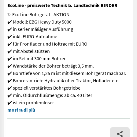
EcoLine - preiswerte Technik b. Landtechnik BINDER
✨ EcoLine Bohrgerät - AKTION
✔️ Modell: EBG Heavy Duty 5000
✔️ in serienmäßiger Ausführung
✔️ inkl. EURO-Aufnahme
✔️ für Frontlader und Hoftrac mit EURO
✔️ mit Abstellstützen
✔️ im Set mit 300 mm Bohrer
✔️ Wandstärke der Bohrer beträgt 3,5 mm.
✔️ Bohrtiefe von 1,25 m ist mit diesem Bohrgerät machbar.
✔️ Bohrerantrieb: Hydraulik über Traktor, Hoflader etc.
✔️ speziell verstärktes Bohrgetriebe
✔️ min. Öldurchflußmenge: ab ca. 40 Liter
✔️ ist ein problemloser
✨ EcoLine Bohrgerät - AKTION ✔️ Modell: EBG Heavy Duty 5000 ✔
mostra di più