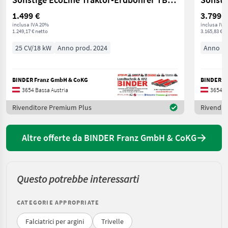
1.499 €
3.799 €
inclusa IVA 20%
inclusa IVA
1.249,17 € netto
3.165,83 € n
25 CV/18 kW
Anno prod. 2024
Anno pr
BINDER Franz GmbH & CoKG
BINDER F
3654 Bassa Austria
3654 B
Rivenditore Premium Plus
Rivendit
Altre offerte da BINDER Franz GmbH & CoKG
Questo potrebbe interessarti
CATEGORIE APPROPRIATE
Falciatrici per argini
Trivelle