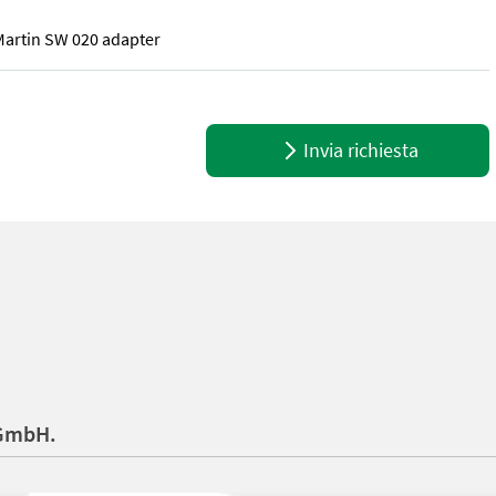
, Martin SW 020 adapter
, Martin SW 020 adapter
Invia richiesta
 GmbH.