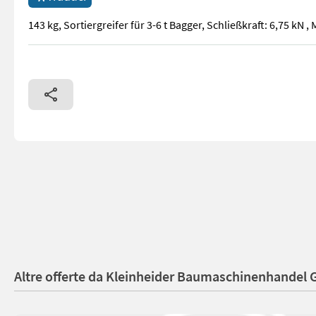
143 kg, Sortiergreifer für 3-6 t Bagger, Schließkraft: 6,75 kN 
143 kg, Sortiergreifer für 3-6 t Bagger, Schließkraft: 6,75 kN 
Altre offerte da Kleinheider Baumaschinenhandel