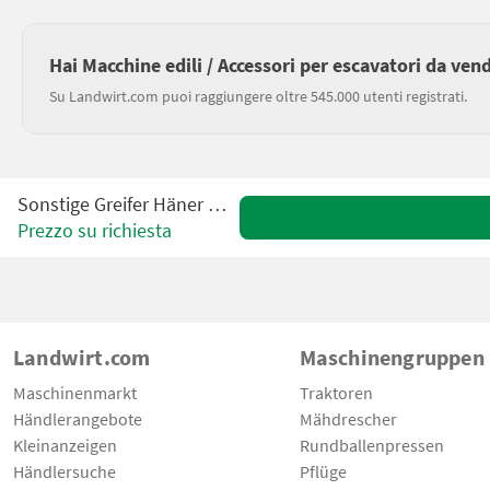
Hai Macchine edili / Accessori per escavatori da ven
Su Landwirt.com puoi raggiungere oltre 545.000 utenti registrati.
Sonstige Greifer Häner HMZGX 2
Prezzo su richiesta
Landwirt.com
Maschinengruppen
Maschinenmarkt
Traktoren
Händlerangebote
Mähdrescher
Kleinanzeigen
Rundballenpressen
Händlersuche
Pflüge