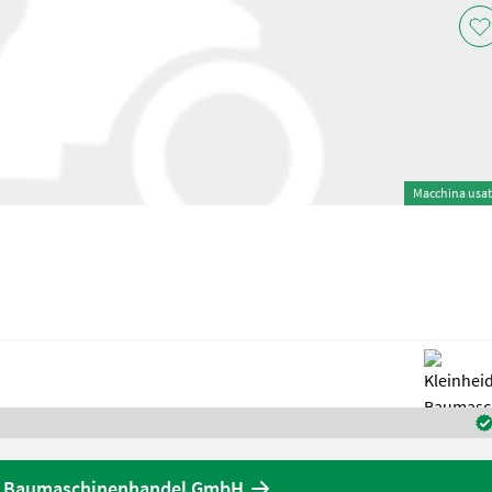
Macchina usa
der Baumaschinenhandel GmbH.