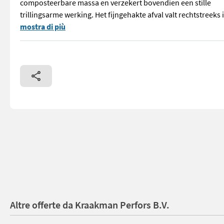
composteerbare massa en verzekert bovendien een stille
trillingsarme werking. Het fijngehakte afval valt rechtstreeks 
== Overige details (NL) == prijs: Prijs op aanvraag Quantit
mostra di più
Altre offerte da Kraakman Perfors B.V.