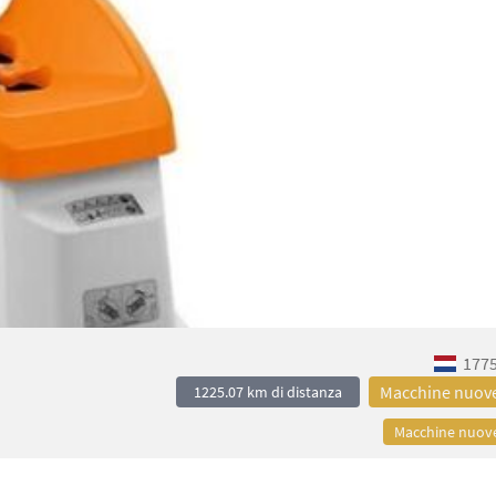
1775
Macchine nuov
1225.07 km di distanza
Macchine nuov