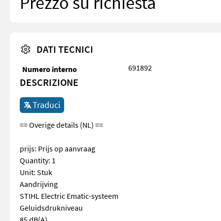
Prezzo su richiesta
DATI TECNICI
691892
Numero interno
DESCRIZIONE
Traduci
== Overige details (NL) ==
prijs: Prijs op aanvraag
Quantity: 1
Unit: Stuk
Aandrijving
STIHL Electric Ematic-systeem
Geluidsdrukniveau
85 dB(A)