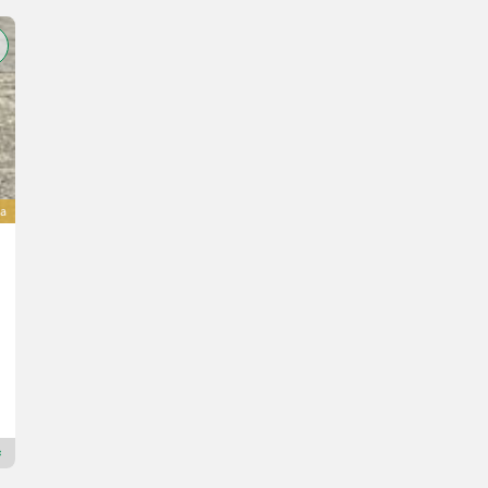
va
Sonstige Palletvork
1.100 €
IVA indetraibile
Anno prod. 2025
Kraakman Perfors B.V.
1775 T
Rivenditore Premium Plus