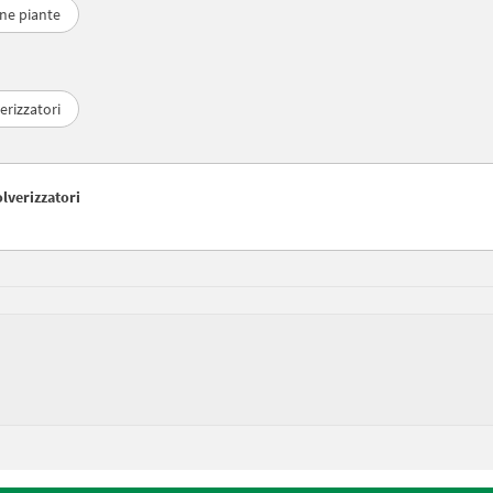
one piante
erizzatori
olverizzatori