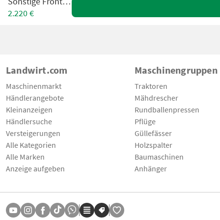
Sonstige Fronttank
2.220 €
Landwirt.com
Maschinengruppen
Maschinenmarkt
Traktoren
Händlerangebote
Mähdrescher
Kleinanzeigen
Rundballenpressen
Händlersuche
Pflüge
Versteigerungen
Güllefässer
Alle Kategorien
Holzspalter
Alle Marken
Baumaschinen
Anzeige aufgeben
Anhänger