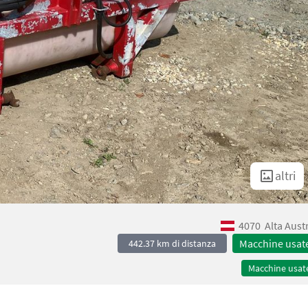
altri
4070
Alta Aust
Macchine usat
442.37 km di distanza
Macchine usat