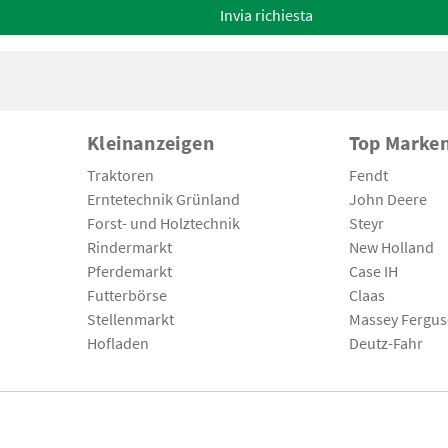
Invia richiesta
Kleinanzeigen
Top Marke
Traktoren
Fendt
Erntetechnik Grünland
John Deere
Forst- und Holztechnik
Steyr
Rindermarkt
New Holland
Pferdemarkt
Case IH
Futterbörse
Claas
Stellenmarkt
Massey Fergu
Hofladen
Deutz-Fahr