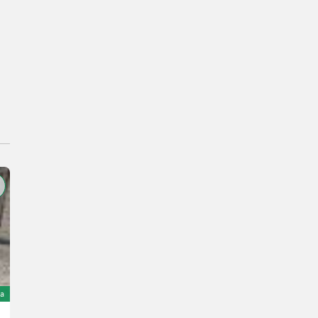
ta
Amazone UX 4200