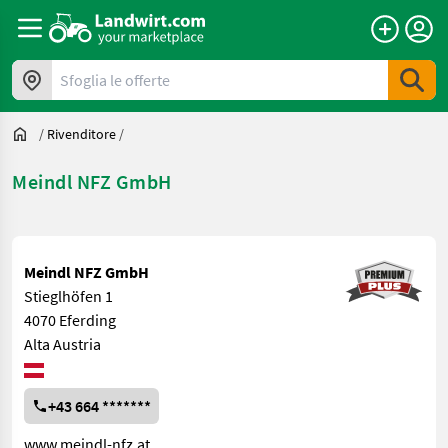
Sfoglia le offerte
/
Rivenditore
/
Meindl NFZ GmbH
Meindl NFZ GmbH
Stieglhöfen 1
4070 Eferding
Alta Austria
+43 664 *******
www.meindl-nfz.at