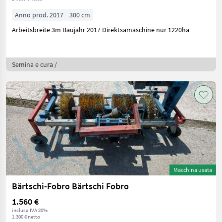
Anno prod. 2017
300 cm
Arbeitsbreite 3m Baujahr 2017 Direktsämaschine nur 1220ha
Semina e cura /
Macchina usata
Bärtschi-Fobro Bärtschi Fobro
1.560 €
inclusa IVA 20%
1.300 € netto