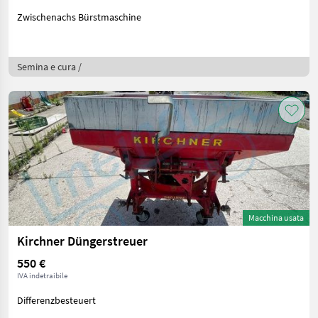
Zwischenachs Bürstmaschine
Semina e cura /
Macchina usata
Kirchner Düngerstreuer
550 €
IVA indetraibile
Differenzbesteuert