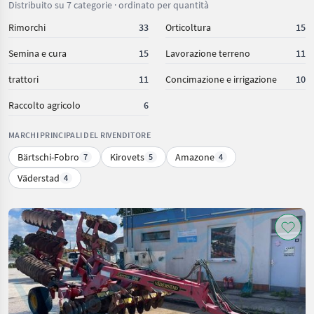
Distribuito su 7 categorie · ordinato per quantità
Rimorchi
33
Orticoltura
15
Semina e cura
15
Lavorazione terreno
11
trattori
11
Concimazione e irrigazione
10
Raccolto agricolo
6
MARCHI PRINCIPALI DEL RIVENDITORE
Bärtschi-Fobro
Kirovets
Amazone
7
5
4
Väderstad
4