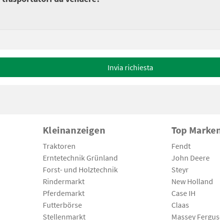
Invia richiesta
Kleinanzeigen
Top Marke
Traktoren
Fendt
Erntetechnik Grünland
John Deere
Forst- und Holztechnik
Steyr
Rindermarkt
New Holland
Pferdemarkt
Case IH
Futterbörse
Claas
Stellenmarkt
Massey Fergu