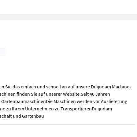
en Sie das einfach und schnell an auf unsere Duijndam Machines
schinen finden Sie auf unserer Website.Seit 40 Jahren
nd GartenbaumaschinenDie Maschinen werden vor Auslieferung
hine zu Ihrem Unternehmen zu TransportierenDuijndam
tschaft und Gartenbau
gen Sie das einfach und schnell an auf unsere Duijndam Machines