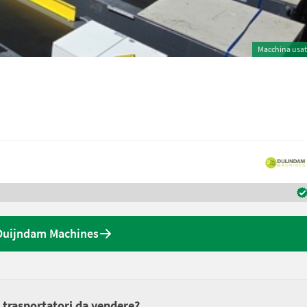
Macchina usa
 Duijndam Machines
 trasportatori da vendere?