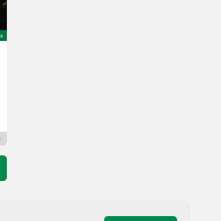
ta
Sonstige Sammo
Prezzo su richiesta
60 cm
Duijndam Machines
2913 L
Rivenditore Premium Plus