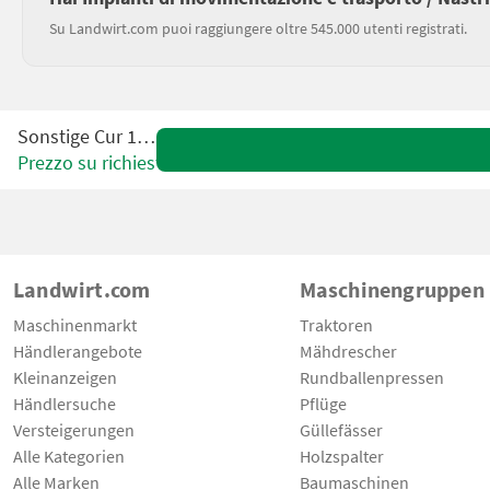
Su Landwirt.com puoi raggiungere oltre 545.000 utenti registrati.
Sonstige Cur 100
Prezzo su richiesta
Landwirt.com
Maschinengruppen
Maschinenmarkt
Traktoren
Händlerangebote
Mähdrescher
Kleinanzeigen
Rundballenpressen
Händlersuche
Pflüge
Versteigerungen
Güllefässer
Alle Kategorien
Holzspalter
Alle Marken
Baumaschinen