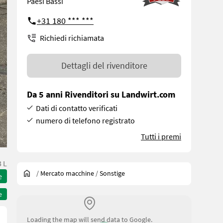
Paesi Bassi
+31 180 *** ***
Richiedi richiamata
Dettagli del rivenditore
Da 5 anni Rivenditori su Landwirt.com
Dati di contatto verificati
numero di telefono registrato
Tutti i premi
 L
/
Mercato macchine
/
Sonstige
e
e
Loading the map will send data to Google.