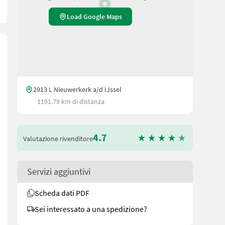
Load Google Maps
2913 L Nieuwerkerk a/d IJssel
1191.79 km di distanza
4.7
Valutazione rivenditore
Servizi aggiuntivi
Scheda dati PDF
 Website! Sie können uns auch anrufen.Alle zuverlässigen Maschin
Sei interessato a una spedizione?