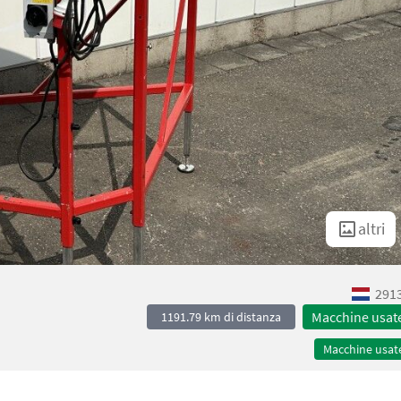
altri
2913
Macchine usat
1191.79 km di distanza
Macchine usat