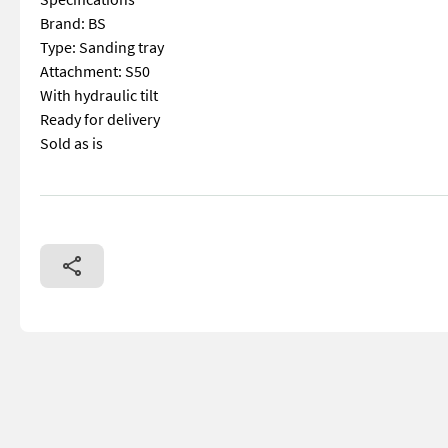
Brand: BS
Type: Sanding tray
Attachment: S50
With hydraulic tilt
Ready for delivery
Sold as is
== Mer informasjon (NO) == mascus_category: constructioncom