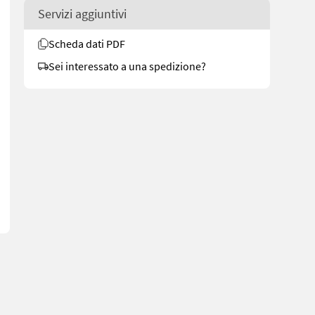
Servizi aggiuntivi
Scheda dati PDF
Sei interessato a una spedizione?
8892 See en.landbrukssalg.no/8892 for more images Specifications 