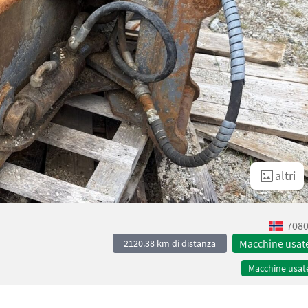
altri
7080
Macchine usat
2120.38 km di distanza
Macchine usat