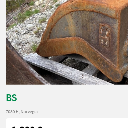
BS
7080 H, Norvegia