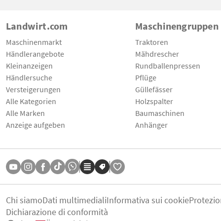
Landwirt.com
Maschinengruppen
Maschinenmarkt
Traktoren
Händlerangebote
Mähdrescher
Kleinanzeigen
Rundballenpressen
Händlersuche
Pflüge
Versteigerungen
Güllefässer
Alle Kategorien
Holzspalter
Alle Marken
Baumaschinen
Anzeige aufgeben
Anhänger
Chi siamo
Dati multimediali
Informativa sui cookie
Protezio
Dichiarazione di conformità