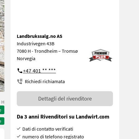
Landbrukssalg.no AS
Industrivegen 43B
7080 H - Trondheim – Tromsø
Norvegia
+47 401 ** ***
Richiedi richiamata
Dettagli del rivenditore
 H
e
Da 3 anni Rivenditori su Landwirt.com
e
Dati di contatto verificati
numero di telefono registrato