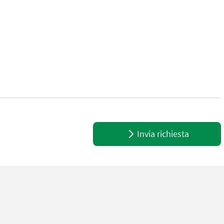
ponents merke: BS Please provide reference number upon request: 
Invia richiesta