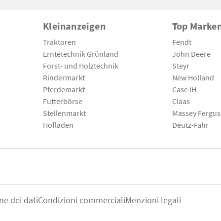
Kleinanzeigen
Top Marke
Traktoren
Fendt
Erntetechnik Grünland
John Deere
Forst- und Holztechnik
Steyr
Rindermarkt
New Holland
Pferdemarkt
Case IH
Futterbörse
Claas
Stellenmarkt
Massey Fergu
Hofladen
Deutz-Fahr
ne dei dati
Condizioni commerciali
Menzioni legali