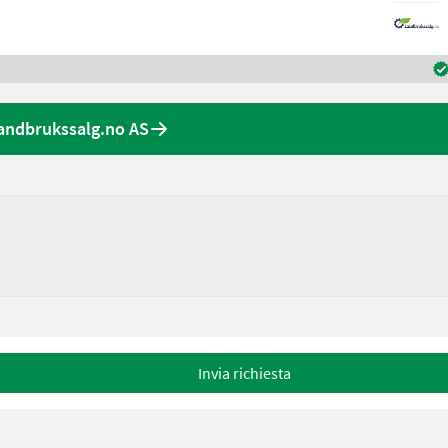
Landbrukssalg.no AS
Invia richiesta