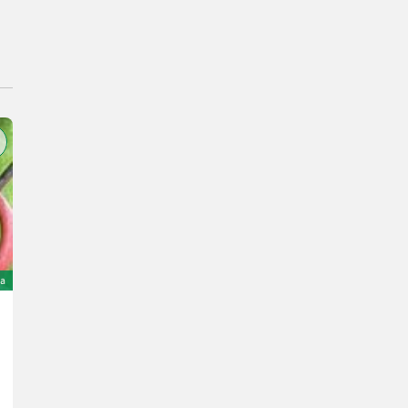
ta
Sonstige Oil Quick GJ 1A Stolpeskuffe
3.800 €
Anno prod. 1989