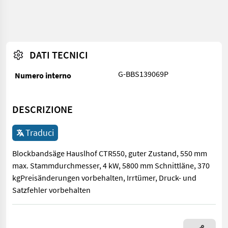
DATI TECNICI
G-BBS139069P
Numero interno
DESCRIZIONE
Traduci
Blockbandsäge Hauslhof CTR550, guter Zustand, 550 mm
max. Stammdurchmesser, 4 kW, 5800 mm Schnittläne, 370
kgPreisänderungen vorbehalten, Irrtümer, Druck- und
Satzfehler vorbehalten
Blockbandsäge Hauslhof CTR550, guter Zustand, 550 mm max. S