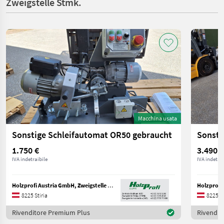
Zweigstelle Stmk.
Macchina usata
Sonstige Schleifautomat OR50 gebraucht
1.750 €
3.490 €
IVA indetraibile
IVA indetrai
Holzprofi Austria GmbH, Zweigstelle Stmk.
8225 Stiria
8225 St
Rivenditore Premium Plus
Rivendit