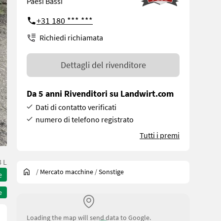
Paesi Bassi
+31 180 *** ***
Richiedi richiamata
Dettagli del rivenditore
Da 5 anni Rivenditori su Landwirt.com
Dati di contatto verificati
numero di telefono registrato
Tutti i premi
 L
/
Mercato macchine
/
Sonstige
e
e
Loading the map will send data to Google.