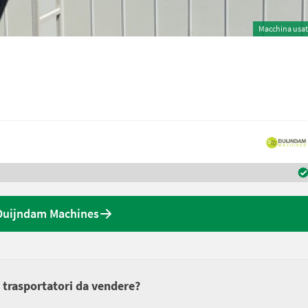
Macchina usa
 Duijndam Machines
 trasportatori da vendere?