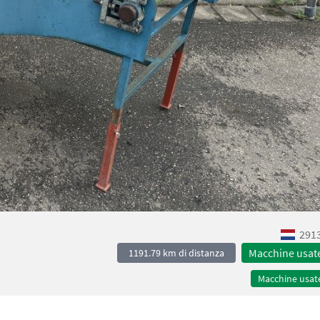
2913
Macchine usat
1191.79 km di distanza
Macchine usat