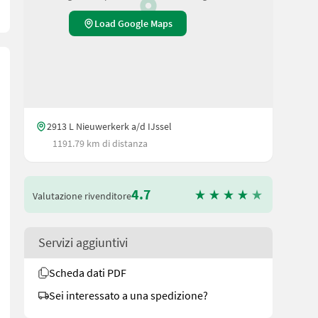
Load Google Maps
2913 L Nieuwerkerk a/d IJssel
1191.79 km di distanza
4.7
Valutazione rivenditore
Servizi aggiuntivi
uf unsere Duijndam Machines Website! Sie können uns auch anrufe
Scheda dati PDF
Sei interessato a una spedizione?