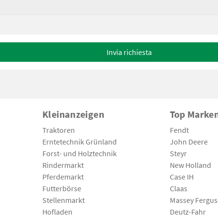
Invia richiesta
Kleinanzeigen
Top Marke
Traktoren
Fendt
Erntetechnik Grünland
John Deere
Forst- und Holztechnik
Steyr
Rindermarkt
New Holland
Pferdemarkt
Case IH
Futterbörse
Claas
Stellenmarkt
Massey Fergu
Hofladen
Deutz-Fahr