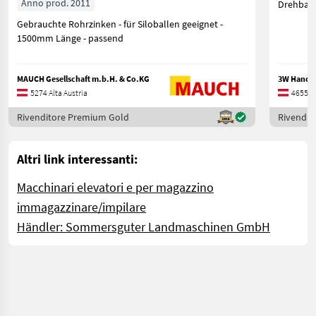
Anno prod. 2011
Drehbare
Gebrauchte Rohrzinken - für Siloballen geeignet -
1500mm Länge - passend
MAUCH Gesellschaft m.b.H. & Co.KG
3W Handel
5274 Alta Austria
4655 Al
Rivenditore Premium Gold
Rivendit
Altri link interessanti:
Macchinari elevatori e per magazzino
immagazzinare/impilare
Händler: Sommersguter Landmaschinen GmbH