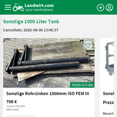
Sonstige 1000 Liter Tank
Cancellato: 2026-08-06 13:46:37
Macchina usata
Sonstige Rohrzinken 1500mm ISO FEM III
708 €
Prezzo 
inclusa IVA 20%
590 € netto
Bauart: Sons