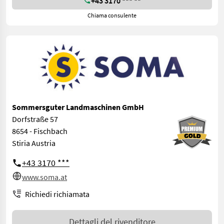
+43 3170 *** **
Chiama consulente
Sommersguter Landmaschinen GmbH
Dorfstraße 57
8654 - Fischbach
Stiria Austria
+43 3170 ***
www.soma.at
Richiedi richiamata
Dettagli del rivenditore