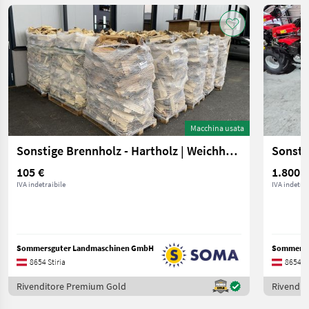
Macchina usata
Sonstige Brennholz - Hartholz | Weichholz
Sonst
105 €
1.800 €
IVA indetraibile
IVA indetrai
Sommersguter Landmaschinen GmbH
Sommersg
8654 Stiria
8654 St
Rivenditore Premium Gold
Rivendit