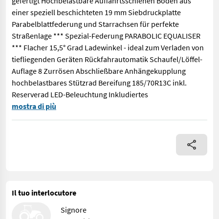
gefertigt Hochbelastbare Auffahrtsschienen Boden aus
einer speziell beschichteten 19 mm Siebdruckplatte
Parabelblattfederung und Starrachsen für perfekte
Straßenlage *** Spezial-Federung PARABOLIC EQUALISER
*** Flacher 15,5° Grad Ladewinkel - ideal zum Verladen von
tiefliegenden Geräten Rückfahrautomatik Schaufel/Löffel-
Auflage 8 Zurrösen Abschließbare Anhängekupplung
hochbelastbares Stützrad Bereifung 185/70R13C inkl.
Reserverad LED-Beleuchtung Inkludiertes
Nugent P3116H - lagernd Tieflader/Baumaschinentransporter mi
mostra di più
Il tuo interlocutore
Signore