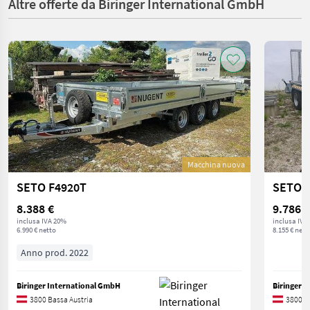
Altre offerte da Biringer International GmbH
Macchina nuova
SETO F4920T
SETO P
8.388 €
9.786 €
inclusa IVA 20%
inclusa IVA
6.990 € netto
8.155 € nett
Anno prod. 2022
Biringer International GmbH
Biringer 
3800 Bassa Austria
3800 B