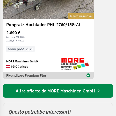
Macchina nuova
Pongratz Hochlader PHL 2760/15G-AL
2.690 €
inclusa IVA 20%
2.241,67 € netto
Anno prod. 2025
MORE Maschinen GmbH
9800 Carinzia
Rivenditore Premium Plus
Altre offerte da MORE Maschinen GmbH
Questo potrebbe interessarti