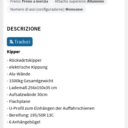
Freno:
Freno a inerzia
Attacho superiore:
Alluminio
Numero di assi (configurazione):
Monoasse
DESCRIZIONE
Traduci
Kipper
- Rückwärtskipper
- elektrische Kippung
- Alu-Wände
- 1500kg Gesamtgewicht
- Lademaß 256x150x35 cm
- Aufsatzwände 30cm
- Flachplane
- U-Profil zum Einhängen der Auffahrschienen
- Bereifung: 195/50R 13C
- 6 Anhängebügel