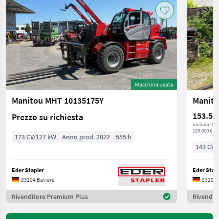
Macchina usata
Manitou MHT 10135175Y
Manito
153.51
Prezzo su richiesta
inclusa IVA
129.000 € ne
173 CV/127 kW
Anno prod. 2022
555 h
143 CV/
Eder Stapler
Eder Stap
83104 Baviera
83104 
Rivenditore Premium Plus
Rivendit