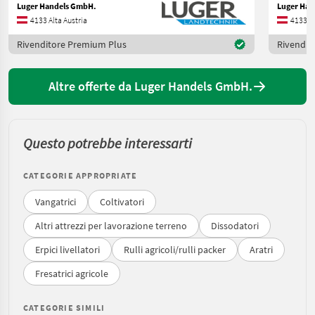
Luger Handels GmbH.
Luger Han
4133 Alta Austria
4133 Al
Rivenditore Premium Plus
Rivendit
Altre offerte da Luger Handels GmbH.
Questo potrebbe interessarti
CATEGORIE APPROPRIATE
Vangatrici
Coltivatori
Altri attrezzi per lavorazione terreno
Dissodatori
Erpici livellatori
Rulli agricoli/rulli packer
Aratri
Fresatrici agricole
CATEGORIE SIMILI