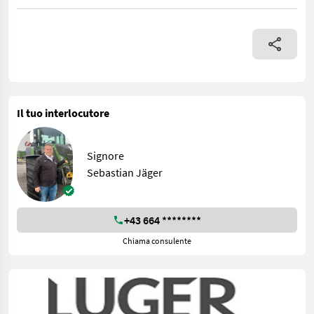
Lemken Juwel 7 MV - hydraulische Rahmeneinschwenkung mit me
Il tuo interlocutore
Signore
Sebastian Jäger
+43 664 ********
Chiama consulente