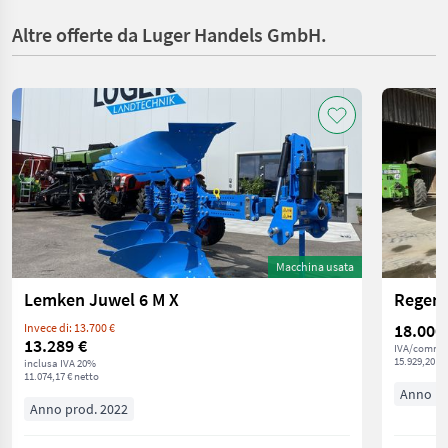
Altre offerte da Luger Handels GmbH.
Macchina usata
Lemken Juwel 6 M X
Regen
18.000
Invece di: 13.700 €
13.289 €
IVA/commis
15.929,20 € 
inclusa IVA 20%
11.074,17 € netto
Anno pr
Anno prod. 2022