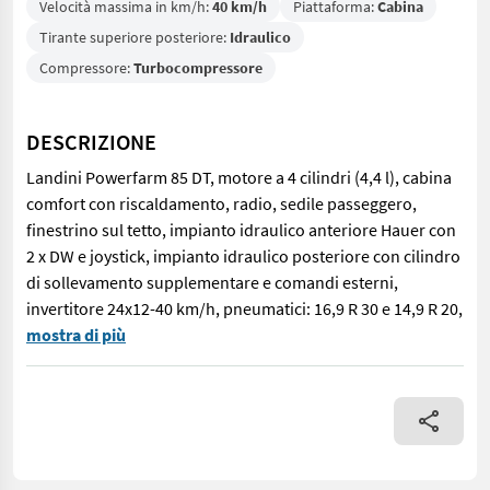
Velocità massima in km/h:
40 km/h
Piattaforma:
Cabina
Tirante superiore posteriore:
Idraulico
Compressore:
Turbocompressore
DESCRIZIONE
Landini Powerfarm 85 DT, motore a 4 cilindri (4,4 l), cabina
comfort con riscaldamento, radio, sedile passeggero,
finestrino sul tetto, impianto idraulico anteriore Hauer con
2 x DW e joystick, impianto idraulico posteriore con cilindro
di sollevamento supplementare e comandi esterni,
invertitore 24x12-40 km/h, pneumatici: 16,9 R 30 e 14,9 R 20,
Landini Powerfarm 85 DT, motore a 4 cilindri (4,4 l), cabina comf
mostra di più