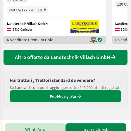
204.900 € netto
120 CV/
240 CV/177 kW
220 h
Landtechnik Villach GmbH
Landtechn
9500 Carinzia
9500 C
Rivenditore Premium Gold
Rivendit
Altre offerte da Landtechnik Villach GmbH
Hai trattori / Trattori standard da vendere?
Su Landwirt.com puoi raggiungere oltre 545.000 utenti registrati.
Pubblica gratis
WhatsApp
Invia richiesta