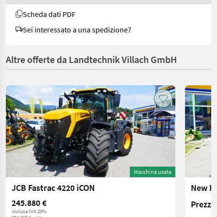
Scheda dati PDF
Sei interessato a una spedizione?
Altre offerte da Landtechnik Villach GmbH
Macchina usata
JCB Fastrac 4220 iCON
245.880 €
Prezzo 
inclusa IVA 20%