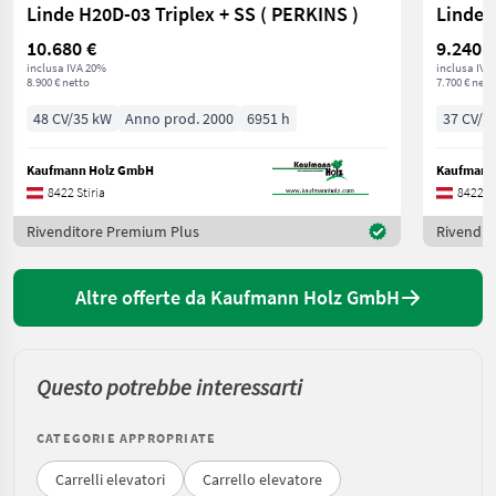
Linde H20D-03 Triplex + SS ( PERKINS )
Linde 
10.680 €
9.240 €
inclusa IVA 20%
inclusa IVA
8.900 € netto
7.700 € nett
48 CV/35 kW
Anno prod. 2000
6951 h
37 CV/2
Kaufmann Holz GmbH
Kaufmann
8422 Stiria
8422 St
Rivenditore Premium Plus
Rivendit
Altre offerte da Kaufmann Holz GmbH
Questo potrebbe interessarti
CATEGORIE APPROPRIATE
Carrelli elevatori
Carrello elevatore