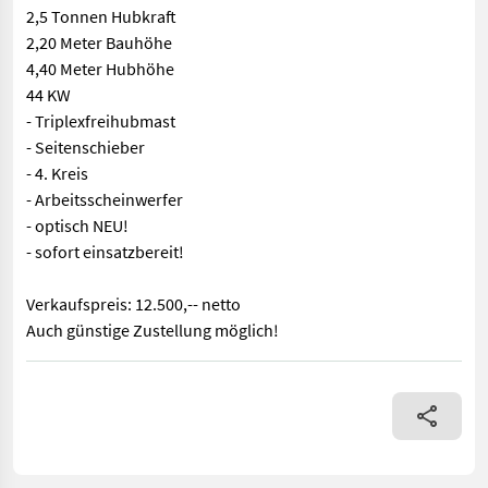
2,5 Tonnen Hubkraft
2,20 Meter Bauhöhe
4,40 Meter Hubhöhe
44 KW
- Triplexfreihubmast
- Seitenschieber
- 4. Kreis
- Arbeitsscheinwerfer
- optisch NEU!
- sofort einsatzbereit!
Verkaufspreis: 12.500,-- netto
Auch günstige Zustellung möglich!
Dieselstapler JUNGHEINRICH DFG425s BJ. 2017 lt. Zähler 7.839 S