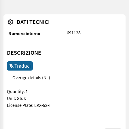
DATI TECNICI
691128
Numero interno
DESCRIZIONE
Traduci
== Overige details (NL) ==
Quantity: 1
Unit: Stuk
License Plate: LKX-52-T
== Overige details (NL) == Quantity: 1 Unit: Stuk License Plate: 