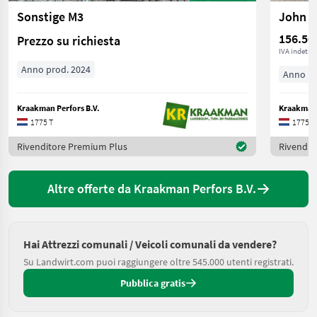
Sonstige M3
John D
156.50
Prezzo su richiesta
IVA indetrai
Anno prod. 2024
Anno pr
Kraakman Perfors B.V.
Kraakman 
1775 T
1775 T
Rivenditore Premium Plus
Rivendit
Altre offerte da Kraakman Perfors B.V.
Hai Attrezzi comunali / Veicoli comunali da vendere?
Su Landwirt.com puoi raggiungere oltre 545.000 utenti registrati.
Pubblica gratis