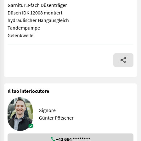
Garnitur 3-fach Düsenträger
Düsen IDK 12008 montiert
hydraulischer Hangausgleich
Tandempumpe
Gelenkwelle
Vermittlungsverkauf!!! Jesernig S AG 3000 20 m Gigant Gestä
Il tuo interlocutore
Signore
Günter Pötscher
+43 664 ********