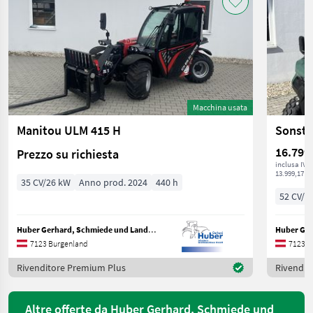
Macchina usata
Manitou ULM 415 H
Sonsti
16.799
Prezzo su richiesta
inclusa IVA
13.999,17 € 
35 CV/26 kW
Anno prod. 2024
440 h
52 CV/3
Huber Gerhard, Schmiede und Landmaschinen GmbH.
7123 Burgenland
7123 B
Rivenditore Premium Plus
Rivendit
Altre offerte da Huber Gerhard, Schmiede und