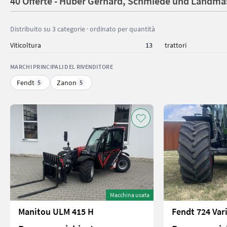
40 Offerte - Huber Gerhard, Schmiede und Landm
Distribuito su 3 categorie · ordinato per quantità
Viticoltura
13
trattori
MARCHI PRINCIPALI DEL RIVENDITORE
Fendt
Zanon
5
5
Macchina usata
Manitou ULM 415 H
Fendt 724 Var