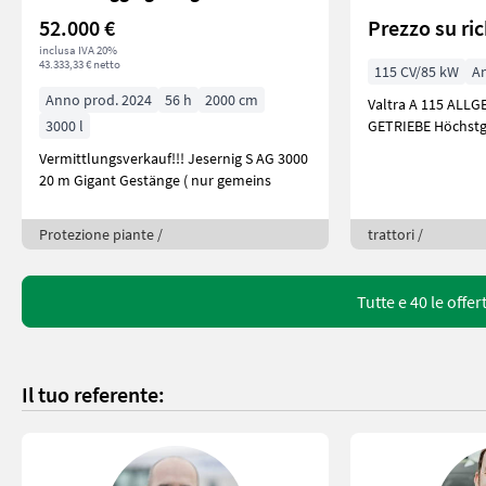
52.000 €
Prezzo su ri
inclusa IVA 20%
43.333,33 € netto
115 CV/85 kW
A
Anno prod. 2024
56 h
2000 cm
Valtra A 115 ALLG
3000 l
GETRIEBE Höchstg
Vermittlungsverkauf!!! Jesernig S AG 3000
20 m Gigant Gestänge ( nur gemeins
Protezione piante /
trattori /
Tutte e 40 le offe
Il tuo referente: