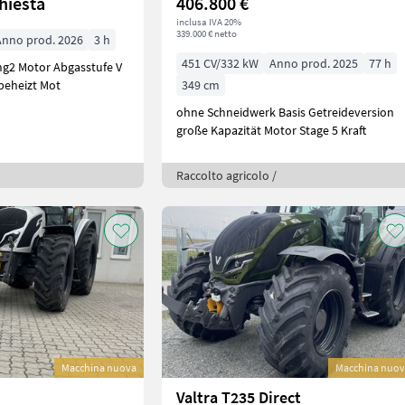
chiesta
406.800 €
inclusa IVA 20%
339.000 € netto
Anno prod. 2026
3 h
451 CV/332 kW
Anno prod. 2025
77 h
stufe V
 beheizt Mot
349 cm
ohne Schneidwerk Basis Getreideversion
große Kapazität Motor Stage 5 Kraft
Raccolto agricolo /
Macchina nuova
Macchina nuo
Valtra T235 Direct