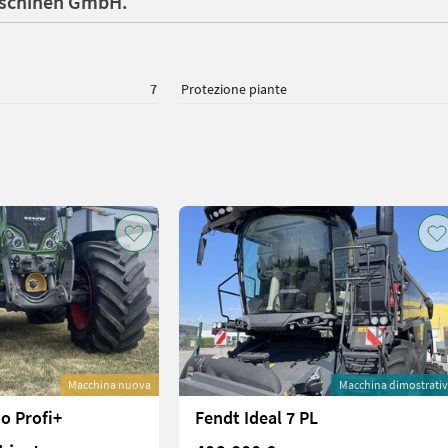
aschinen GmbH.
7
Protezione piante
Macchina nuova
Macchina dimostrati
io Profi+
Fendt Ideal 7 PL