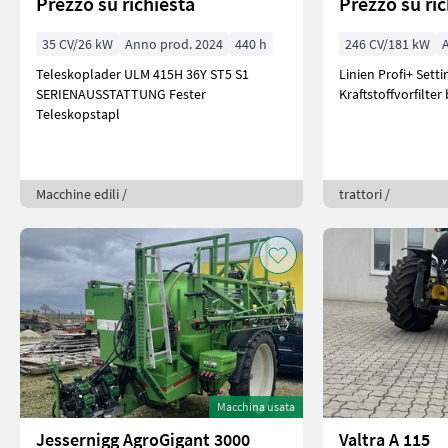
Prezzo su richiesta
Prezzo su ri
35 CV/26 kW
Anno prod. 2024
440 h
246 CV/181 kW
Teleskoplader ULM 415H 36Y ST5 S1
Linien Profi+ Setting2 Motor Abgas
SERIENAUSSTATTUNG Fester
Kraftstoffvorfilter
Teleskopstapl
Macchine edili /
trattori /
Macchina usata
Jessernigg AgroGigant 3000
Valtra A 115