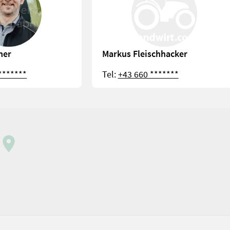
her
Markus Fleischhacker
*******
Tel:
+43 660 *******