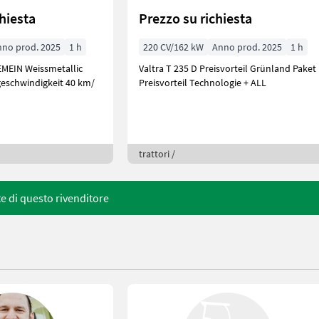
chiesta
Prezzo su richiesta
nno prod. 2025
1 h
220 CV/162 kW
Anno prod. 2025
1 h
EMEIN Weissmetallic
Valtra T 235 D Preisvorteil Grünland Paket
eschwindigkeit 40 km/
Preisvorteil Technologie + ALL
trattori /
rte di questo rivenditore