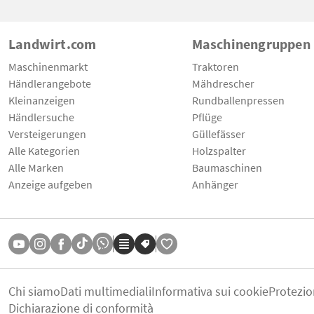
Landwirt.com
Maschinengruppen
Maschinenmarkt
Traktoren
Händlerangebote
Mähdrescher
Kleinanzeigen
Rundballenpressen
Händlersuche
Pflüge
Versteigerungen
Güllefässer
Alle Kategorien
Holzspalter
Alle Marken
Baumaschinen
Anzeige aufgeben
Anhänger
Chi siamo
Dati multimediali
Informativa sui cookie
Protezio
Dichiarazione di conformità