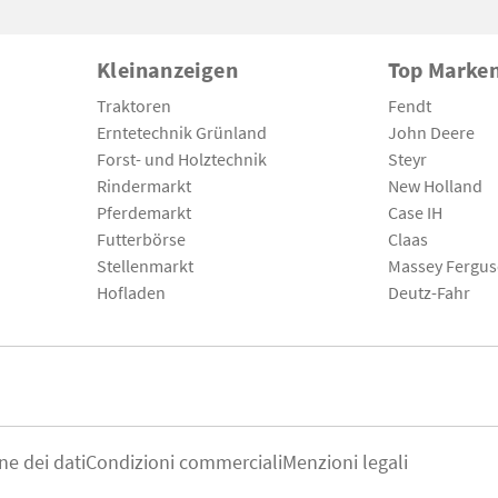
Kleinanzeigen
Top Marke
Traktoren
Fendt
Erntetechnik Grünland
John Deere
Forst- und Holztechnik
Steyr
Rindermarkt
New Holland
Pferdemarkt
Case IH
Futterbörse
Claas
Stellenmarkt
Massey Fergu
Hofladen
Deutz-Fahr
ne dei dati
Condizioni commerciali
Menzioni legali