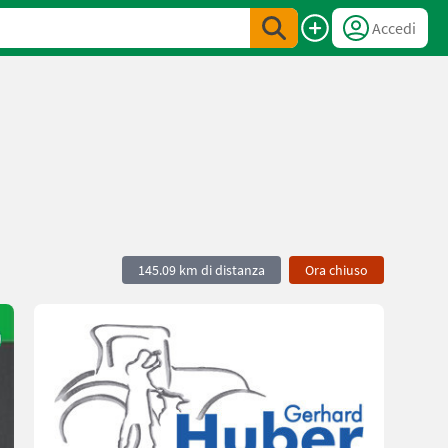
Accedi
145.09 km di distanza
Ora chiuso