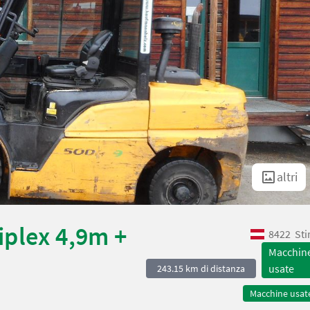
altri
iplex 4,9m +
8422
Sti
Macchin
usate
243.15 km di distanza
Macchine usat