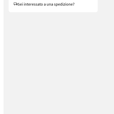
Sei interessato a una spedizione?
Meter Bauhöhe 75 KW Cummins Euro 5 Motor - Triplexfreihubmast - 3.