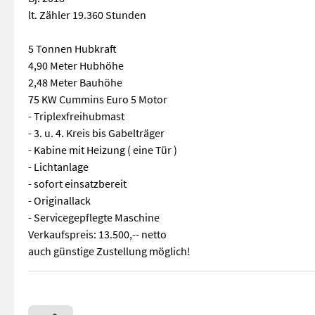
lt. Zähler 19.360 Stunden
5 Tonnen Hubkraft
4,90 Meter Hubhöhe
2,48 Meter Bauhöhe
75 KW Cummins Euro 5 Motor
- Triplexfreihubmast
- 3. u. 4. Kreis bis Gabelträger
- Kabine mit Heizung ( eine Tür )
- Lichtanlage
- sofort einsatzbereit
- Originallack
- Servicegepflegte Maschine
Verkaufspreis: 13.500,-- netto
auch günstige Zustellung möglich!
Fahrzeugbeschreibung Dieselstapler HYUNDAI 50DA-9 Bj. 2018 l