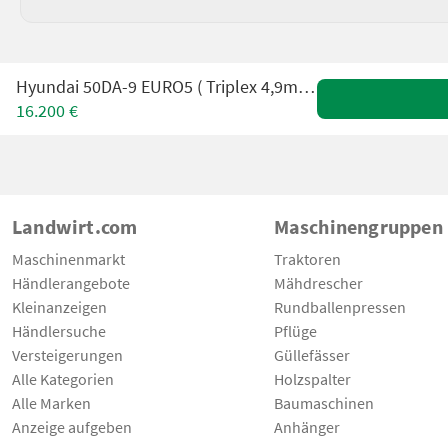
Hyundai 50DA-9 EURO5 ( Triplex 4,9m + 3. u. 4. Kreis )
16.200 €
Landwirt.com
Maschinengruppen
Maschinenmarkt
Traktoren
Händlerangebote
Mähdrescher
Kleinanzeigen
Rundballenpressen
Händlersuche
Pflüge
Versteigerungen
Güllefässer
Alle Kategorien
Holzspalter
Alle Marken
Baumaschinen
Anzeige aufgeben
Anhänger