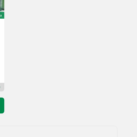
ta
Linde H80D-01/900 ( Vollausstattung )
23.880 €
inclusa IVA 20%
19.900 € netto
118 CV/87 kW
Anno prod. 2011
11989 h
Kaufmann Holz GmbH
8422 Stiria
Rivenditore Premium Plus