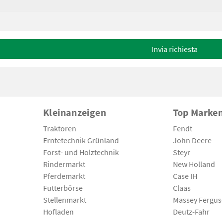
Invia richiesta
Kleinanzeigen
Top Marke
Traktoren
Fendt
Erntetechnik Grünland
John Deere
Forst- und Holztechnik
Steyr
Rindermarkt
New Holland
Pferdemarkt
Case IH
Futterbörse
Claas
Stellenmarkt
Massey Fergu
Hofladen
Deutz-Fahr