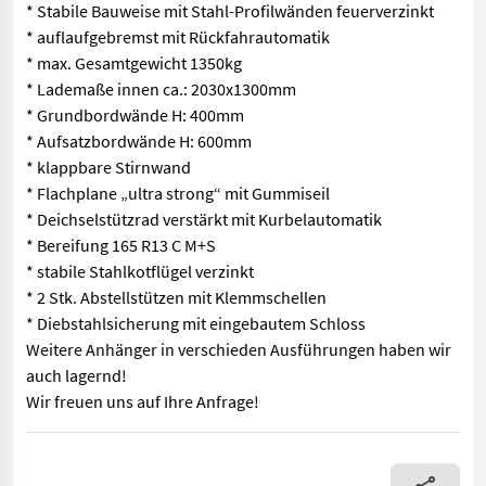
* Stabile Bauweise mit Stahl-Profilwänden feuerverzinkt
* auflaufgebremst mit Rückfahrautomatik
* max. Gesamtgewicht 1350kg
* Lademaße innen ca.: 2030x1300mm
* Grundbordwände H: 400mm
* Aufsatzbordwände H: 600mm
* klappbare Stirnwand
* Flachplane „ultra strong“ mit Gummiseil
* Deichselstützrad verstärkt mit Kurbelautomatik
* Bereifung 165 R13 C M+S
* stabile Stahlkotflügel verzinkt
* 2 Stk. Abstellstützen mit Klemmschellen
* Diebstahlsicherung mit eingebautem Schloss
Weitere Anhänger in verschieden Ausführungen haben wir
auch lagernd!
Wir freuen uns auf Ihre Anfrage!
* Stabile Bauweise mit Stahl-Profilwänden feuerverzinkt * au