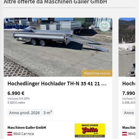
Altre offerte da Maschinen Gailer GmbH
Macchina nuova
Hochedlinger Hochlader TH-N 35 41 21 V-AL
6.990 €
7.990 €
inclusa IVA 20%
inclusa IVA
5.825 € netto
6.658,33 € n
Anno prod. 2026
3 m³
Anno pr
Maschinen Gailer GmbH
Maschinen
9640 Carinzia
9640 C