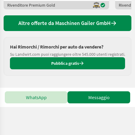
Rivenditore Premium Gold
Rivendit
Altre offerte da Maschinen Gailer GmbH
Hai Rimorchi / Rimorchi per auto da vendere?
Su Landwirt.com puoi raggiungere oltre 545.000 utenti registrati.
Pubblica gratis
WhatsApp
Messaggio