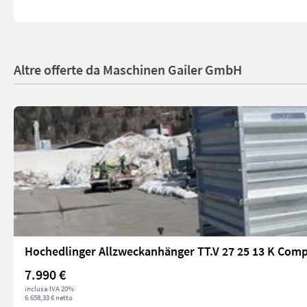
Altre offerte da Maschinen Gailer GmbH
Hochedlinger Allzweckanhänger TT.V 27 25 13 K Com
7.990 €
inclusa IVA 20%
6.658,33 € netto