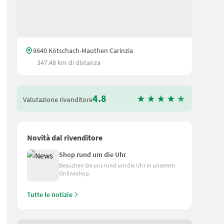
9640 Kötschach-Mauthen Carinzia
347.48 km di distanza
4.8
Valutazione rivenditore
Novità dal rivenditore
Shop rund um die Uhr
truttura robusta, rimorchio a carico alto in tandem con assale ribass
Besuchen Sie uns rund um die Uhr in unserem
Onlineshop.
Tutte le notizie