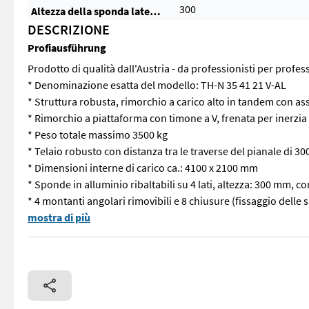
300
Altezza della sponda laterale (mm)
DESCRIZIONE
Profiausführung
Prodotto di qualità dall'Austria - da professionisti per profess
* Denominazione esatta del modello: TH-N 35 41 21 V-AL
* Struttura robusta, rimorchio a carico alto in tandem con as
* Rimorchio a piattaforma con timone a V, frenata per inerzi
* Peso totale massimo 3500 kg
* Telaio robusto con distanza tra le traverse del pianale di 3
* Dimensioni interne di carico ca.: 4100 x 2100 mm
* Sponde in alluminio ribaltabili su 4 lati, altezza: 300 mm, c
* 4 montanti angolari rimovibili e 8 chiusure (fissaggio delle
Prodotto di qualità dall'Austria - da professionisti per profes
mostra di più