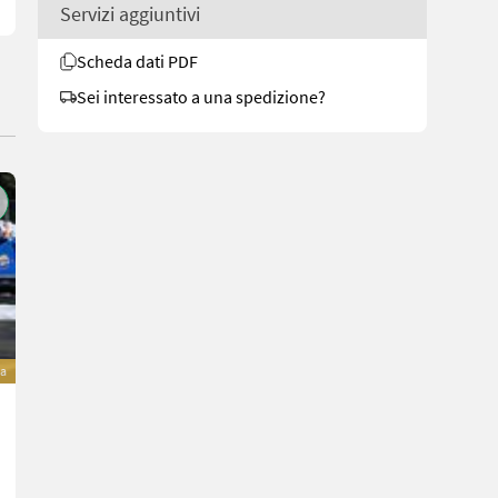
Servizi aggiuntivi
Scheda dati PDF
Sei interessato a una spedizione?
va
Hochedlinger Hochedlinger-Dreiseitenkipper TH-3SKE
14.990 €
inclusa IVA 20%
12.491,67 € netto