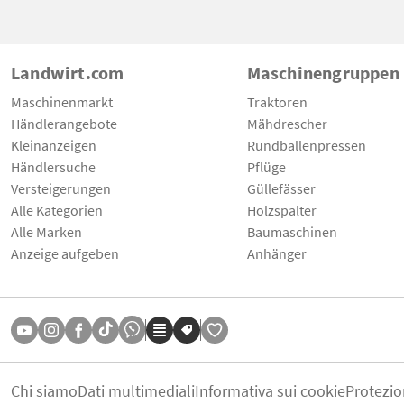
Landwirt.com
Maschinengruppen
Maschinenmarkt
Traktoren
Händlerangebote
Mähdrescher
Kleinanzeigen
Rundballenpressen
Händlersuche
Pflüge
Versteigerungen
Güllefässer
Alle Kategorien
Holzspalter
Alle Marken
Baumaschinen
Anzeige aufgeben
Anhänger
Chi siamo
Dati multimediali
Informativa sui cookie
Protezio