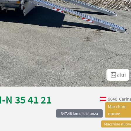
altri
-N 35 41 21
9640
Carin
Macchine
nuove
347.48 km di distanza
Macchine nuov