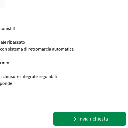
ionisti!!
sale ribassato
a con sistema di retromarcia automatica
00 mm
on chiusure integrate regolabili
 sponde
sionisti!! * Denominazione esatta del modello: TH-N 35 41 21 V-AL * S
Invia richiesta