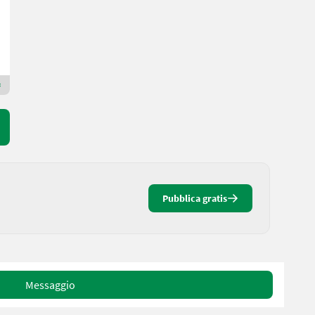
Anno prod. 2026
5 m³
Maschinen Gailer GmbH
9640 Carinzia
Rivenditore Premium Gold
Pubblica gratis
Messaggio