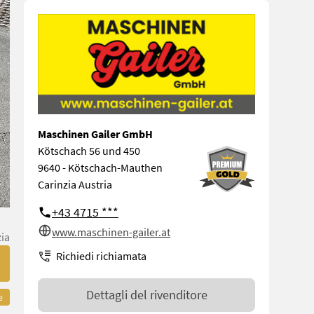
Maschinen Gailer GmbH
Kötschach 56 und 450
9640 - Kötschach-Mauthen
Carinzia Austria
+43 4715 ***
www.maschinen-gailer.at
zia
Richiedi richiamata
Dettagli del rivenditore
e