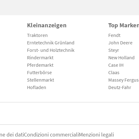
Kleinanzeigen
Top Marke
Traktoren
Fendt
Erntetechnik Grünland
John Deere
Forst- und Holztechnik
Steyr
Rindermarkt
New Holland
Pferdemarkt
Case IH
Futterbörse
Claas
Stellenmarkt
Massey Fergu
Hofladen
Deutz-Fahr
ne dei dati
Condizioni commerciali
Menzioni legali