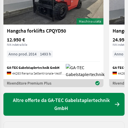
Macchina usata
Hangcha forklifts CPQYD50
Hangch
12.950 €
24.950
IVA indetraibile
IVA indetrai
Anno prod. 2014
1493 h
Anno pr
GA-TEC Gabelstaplertechnik GmbH
GA-TEC Ga
44263 Renania Settentrionale-Vestfalia
Rivenditore Premium Plus
Rivendit
Altre offerte da GA-TEC Gabelstaplertechnik
GmbH