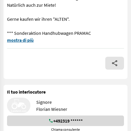
Natürlich auch zur Miete!
Gerne kaufen wir ihren "ALTEN".
*** Sonderaktion Handhubwagen PRAMAC
== Weitere Informationen (DE) == Ausstattung : ------------- -
mostra di più
Il tuo interlocutore
Signore
Florian Wiesner
+492319 ******
Chiama consulente