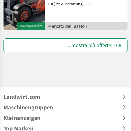
(DE) == Ausstattung : ----------
--- - Schutzdach - 3. Ventil -
4. Ventil - Vollkabine -
Vollfreihub - Heizung -
Mercato dell'usato /
Macchina usata
Arbeitsscheinwerfer vorne
...mostra più offerte: 168
Landwirt.com
Maschinengruppen
Kleinanzeigen
Top Marken