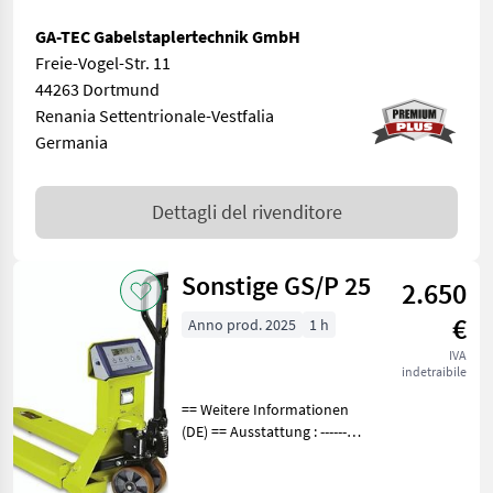
GA-TEC Gabelstaplertechnik GmbH
Freie-Vogel-Str. 11
44263 Dortmund
Renania Settentrionale-Vestfalia
Germania
Dettagli del rivenditore
Sonstige GS/P 25
2.650
€
Anno prod. 2025
1 h
IVA
indetraibile
== Weitere Informationen
(DE) == Ausstattung : ----------
--- - Waage - Drucker Waage
Genauigkeit: 0, 05 %, Waage