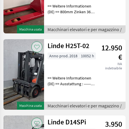
== Weitere Informationen
(DE) == 800mm Zinken 36
Monate Werksgarantie
Austauschservice im
Garantiefall Europäische
Macchinari elevatori e per magazzino /
Macchina usata
Produktion Die GS Serie ist
die passende Lösung
Linde H25T-02
12.950
€
Anno prod. 2018
10052 h
IVA
indetraibile
== Weitere Informationen
(DE) == Ausstattung : ----------
--- - Schutzdach - 3. Ventil -
4. Ventil - Vollkabine -
Vollfreihub - Heizung -
Macchinari elevatori e per magazzino /
Macchina usata
Arbeitsscheinwerfer vorne
Linde D14SPi
3.950