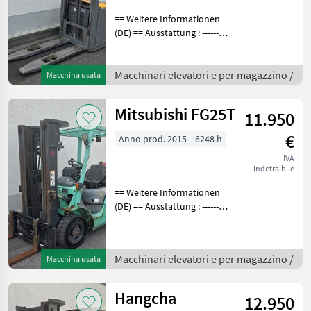
== Weitere Informationen
(DE) == Ausstattung : ----------
--- - DGS aus Plexi Bei den
Betriebsstunden handelt es
sich generell um
Macchinari elevatori e per magazzino /
Macchina usata
abgelesene Stunden. Gerne
biet
Mitsubishi FG25T
11.950
€
Anno prod. 2015
6248 h
IVA
indetraibile
== Weitere Informationen
(DE) == Ausstattung : ----------
--- - Schutzdach - 3. Ventil -
Arbeitsscheinwerfer vorne -
Arbeitsscheinwerfer hinten
Macchinari elevatori e per magazzino /
Macchina usata
Anbaugeräte : ----
Hangcha
12.950