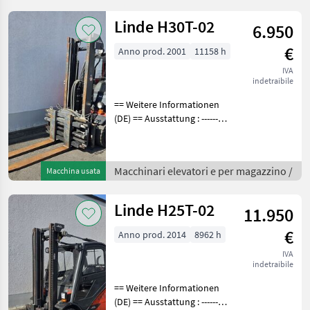
Linde H30T-02
6.950
€
Anno prod. 2001
11158 h
IVA
indetraibile
== Weitere Informationen
(DE) == Ausstattung : ----------
--- - Schutzdach - 3. Ventil -
4. Ventil - Vollkabine -
Heizung -
Macchinari elevatori e per magazzino /
Macchina usata
Arbeitsscheinwerfer vorne -
Arbeitssche
Linde H25T-02
11.950
€
Anno prod. 2014
8962 h
IVA
indetraibile
== Weitere Informationen
(DE) == Ausstattung : ----------