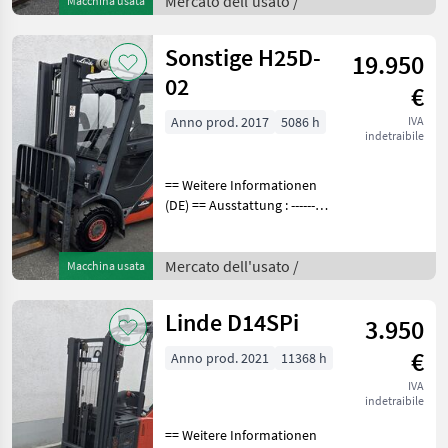
Mercato dell'usato /
Macchina usata
Arbeitsscheinwerfer vorne
Sonstige H25D-
19.950
02
€
Anno prod. 2017
5086 h
IVA
indetraibile
== Weitere Informationen
(DE) == Ausstattung : ----------
--- - Schutzdach - 3. Ventil -
Vollkabine - Vollfreihub -
Heizung -
Mercato dell'usato /
Macchina usata
Arbeitsscheinwerfer vorne -
Arbeitssc
Linde D14SPi
3.950
€
Anno prod. 2021
11368 h
IVA
indetraibile
== Weitere Informationen