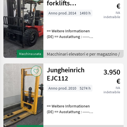
forklifts
€
CPQYD50
Anno prod. 2014
1493 h
IVA
indetraibile
== Weitere Informationen
(DE) == Ausstattung : ----------
--- - Schutzdach - 3. Ventil -
Arbeitsscheinwerfer vorne
Anbaugeräte : ------------- -
Macchinari elevatori e per magazzino /
Macchina usata
Seitenschieber -
Jungheinrich
3.950
EJC112
€
Anno prod. 2010
5274 h
IVA
indetraibile
== Weitere Informationen
(DE) == Ausstattung : ----------
--- - Vollfreihub Bei den
Betriebsstunden handelt es