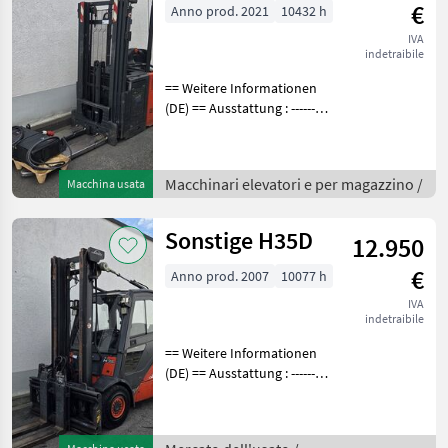
€
Anno prod. 2021
10432 h
IVA
indetraibile
== Weitere Informationen
(DE) == Ausstattung : ----------
--- - Initialhub - Vollfreihub -
DGS aus Metall Bei den
Betriebsstunden handelt es
Macchinari elevatori e per magazzino /
Macchina usata
sich generell um ab
Sonstige H35D
12.950
€
Anno prod. 2007
10077 h
IVA
indetraibile
== Weitere Informationen
(DE) == Ausstattung : ----------
--- - Schutzdach - 3. Ventil -
4. Ventil - Vollkabine -
Russfilter - Heizung -