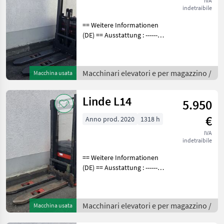
IVA
indetraibile
== Weitere Informationen
(DE) == Ausstattung : ----------
--- - Initialhub - Vollfreihub -
DGS aus Plexi Waage Bei
den Betriebsstunden
Macchinari elevatori e per magazzino /
Macchina usata
handelt es sich generell u
Linde L14
5.950
€
Anno prod. 2020
1318 h
IVA
indetraibile
== Weitere Informationen
(DE) == Ausstattung : ----------
--- - DGS aus Plexi Bei den
Betriebsstunden handelt es
sich generell um
Macchinari elevatori e per magazzino /
Macchina usata
abgelesene Stunden. Gerne
biet