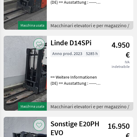
(DE) == Ausstattung : ----------
--- - Initialhub - Vollfreihub -
DGS aus Metall Bei den
Betriebsstunden handelt es
Macchinari elevatori e per magazzino /
Macchina usata
sich generell um ab
Linde D14SPi
4.950
€
Anno prod. 2023
5285 h
IVA
indetraibile
== Weitere Informationen
(DE) == Ausstattung : ----------
--- - Initialhub - Vollfreihub -
DGS aus Metall Bei den
Betriebsstunden handelt es
Macchinari elevatori e per magazzino /
Macchina usata
sich generell um ab
Sonstige E20PH
16.950
EVO
€