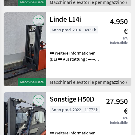
sich generell um
Macchinari elevatori e per magazzino /
Macchina usata
abgelesene Stunden. Gerne
bieten
Linde L14i
4.950
€
Anno prod. 2016
4871 h
IVA
indetraibile
== Weitere Informationen
(DE) == Ausstattung : ----------
--- - Initialhub - Vollfreihub -
DGS aus Plexi Bei den
Betriebsstunden handelt es
Macchinari elevatori e per magazzino /
Macchina usata
sich generell um abg
Sonstige H50D
27.950
€
Anno prod. 2022
11772 h
IVA
indetraibile
== Weitere Informationen