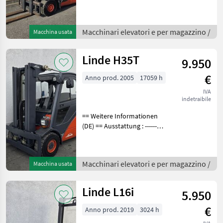
--- - Schutzdach - 3. Ventil -
Vollkabine -
Arbeitsscheinwerfer vorne -
Macchinari elevatori e per magazzino /
Macchina usata
Arbeitsscheinwerfer hinten
Anbau
Linde H35T
9.950
€
Anno prod. 2005
17059 h
IVA
indetraibile
== Weitere Informationen
(DE) == Ausstattung : ----------
--- - Schutzdach - 3. Ventil -
4. Ventil - Vollkabine -
Vollfreihub - Heizung -
Macchinari elevatori e per magazzino /
Macchina usata
Arbeitsscheinwerfer vorne
Linde L16i
5.950
€
Anno prod. 2019
3024 h