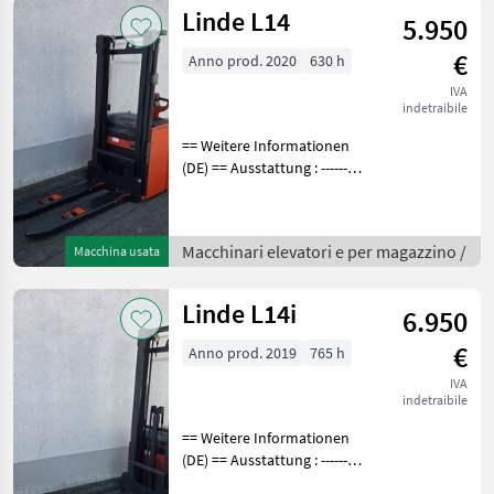
Linde L14
5.950
€
Anno prod. 2020
630 h
IVA
indetraibile
== Weitere Informationen
(DE) == Ausstattung : ----------
--- - DGS aus Plexi Bei den
Betriebsstunden handelt es
sich generell um
Macchinari elevatori e per magazzino /
Macchina usata
abgelesene Stunden. Gerne
biet
Linde L14i
6.950
€
Anno prod. 2019
765 h
IVA
indetraibile
== Weitere Informationen
(DE) == Ausstattung : ----------
--- - Initialhub - DGS aus