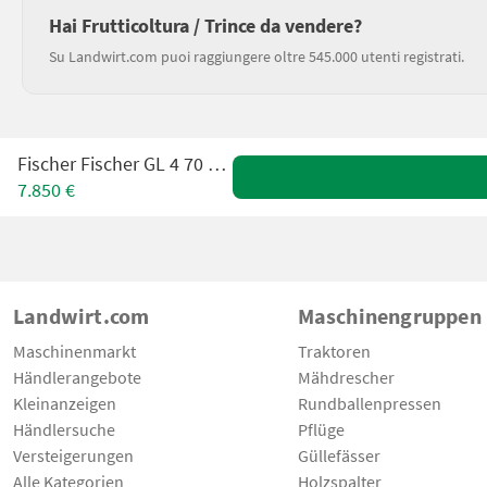
Hai Frutticoltura / Trince da vendere?
Su Landwirt.com puoi raggiungere oltre 545.000 utenti registrati.
Fischer Fischer GL 4 70 160-280
7.850 €
Landwirt.com
Maschinengruppen
Maschinenmarkt
Traktoren
Händlerangebote
Mähdrescher
Kleinanzeigen
Rundballenpressen
Händlersuche
Pflüge
Versteigerungen
Güllefässer
Alle Kategorien
Holzspalter