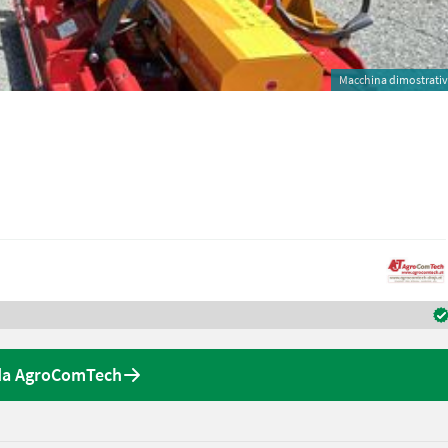
Macchina dimostrati
 da AgroComTech