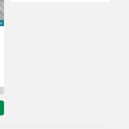
va
Fischer Fischer M Mower 170
5.990 €
inclusa IVA 20%
4.991,67 € netto
Anno prod. 2026
170 cm
AgroComTech
8221 Stiria
Rivenditore Premium Plus