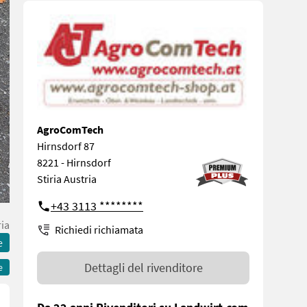
AgroComTech
Hirnsdorf 87
8221 - Hirnsdorf
Stiria Austria
+43 3113 ********
ria
Richiedi richiamata
e
Dettagli del rivenditore
e