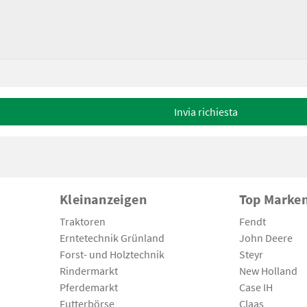
Invia richiesta
Kleinanzeigen
Top Marke
Traktoren
Fendt
Erntetechnik Grünland
John Deere
Forst- und Holztechnik
Steyr
Rindermarkt
New Holland
Pferdemarkt
Case IH
Futterbörse
Claas