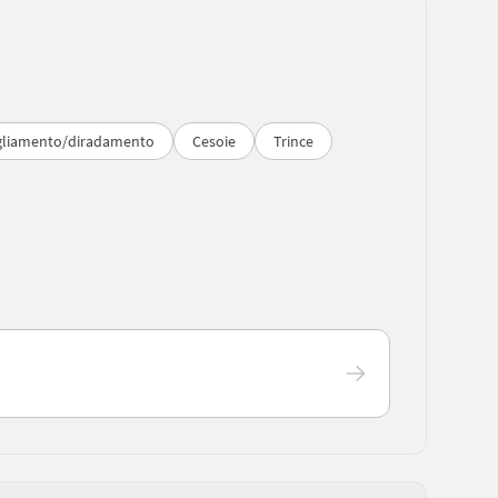
tigliamento/diradamento
Cesoie
Trince