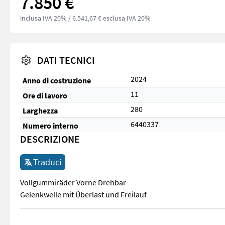
7.850 €
inclusa IVA 20%
/ 6.541,67 € esclusa IVA 20%
DATI TECNICI
2024
Anno di costruzione
11
Ore di lavoro
280
Larghezza
6440337
Numero interno
DESCRIZIONE
Traduci
Vollgummiräder Vorne Drehbar
Gelenkwelle mit Überlast und Freilauf
Vollgummiräder Vorne Drehbar Gelenkwelle mit Überlast und