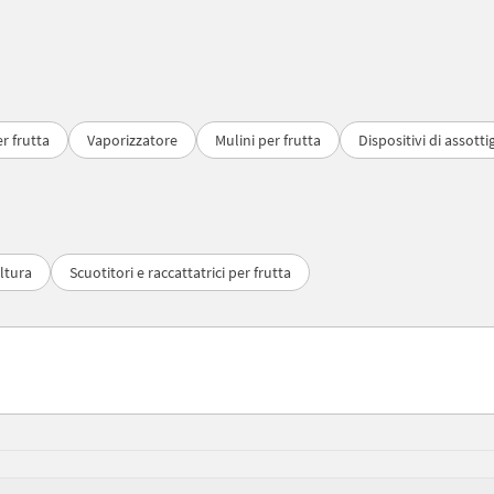
er frutta
Vaporizzatore
Mulini per frutta
Dispositivi di assot
ltura
Scuotitori e raccattatrici per frutta