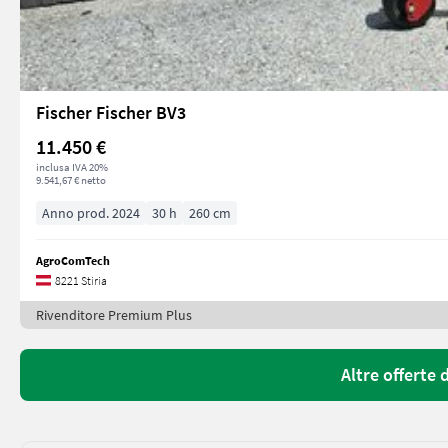
Fischer Fischer BV3
11.450 €
inclusa IVA 20%
9.541,67 € netto
Anno prod. 2024
30 h
260 cm
AgroComTech
8221 Stiria
Rivenditore Premium Plus
Altre offerte