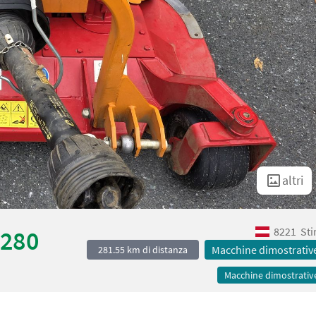
altri
8221
Sti
-280
Macchine dimostrativ
281.55 km di distanza
Macchine dimostrativ