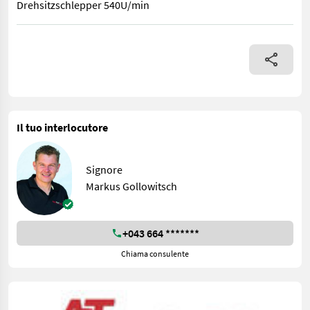
Drehsitzschlepper 540U/min
Front Heckanbau möglich Drehbare Vollgummiräder Gelenkwelle
Il tuo interlocutore
Signore
Markus Gollowitsch
+043 664 *******
Chiama consulente