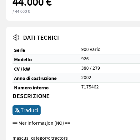
44.000 €
/ 44.000 €
DATI TECNICI
900 Vario
Serie
926
Modello
380 / 279
CV / kW
2002
Anno di costruzione
7175462
Numero interno
DESCRIZIONE
Traduci
== Mer informasjon (NO) ==
mascus_category: tractors