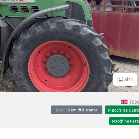
altri
7080
Macchine usat
2120.38 km di distanza
Macchine usat