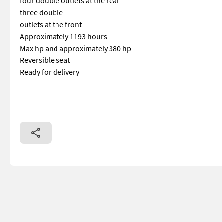
four double outlets at the rear
three double
outlets at the front
Approximately 1193 hours
Max hp and approximately 380 hp
Reversible seat
Ready for delivery
== Mer informasjon (NO) == mascus_category: tractors Please 