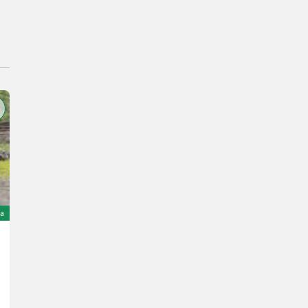
ta
Fendt Farmer 305LS 4x4 Traktor
9.300 €
Anno prod. 1980
5847 h