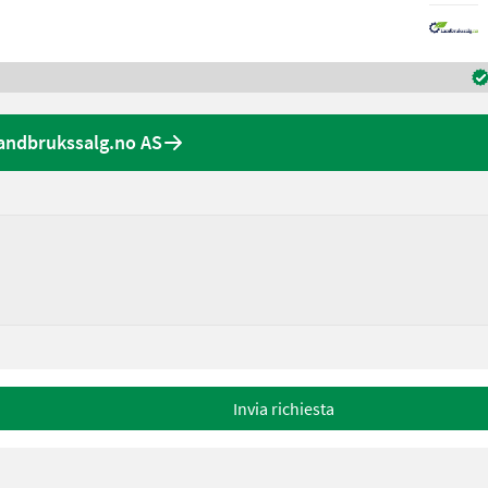
Landbrukssalg.no AS
Invia richiesta