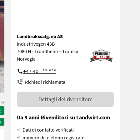
Landbrukssalg.no AS
Industrivegen 43B
7080 H - Trondheim – Tromsø
Norvegia
+47 401 ** ***
Richiedi richiamata
Dettagli del rivenditore
 H
e
Da 3 anni Rivenditori su Landwirt.com
e
Dati di contatto verificati
numero di telefono registrato