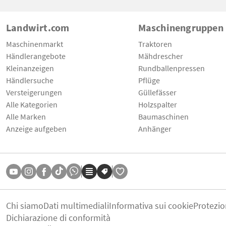
Landwirt.com
Maschinengruppen
Maschinenmarkt
Traktoren
Händlerangebote
Mähdrescher
Kleinanzeigen
Rundballenpressen
Händlersuche
Pflüge
Versteigerungen
Güllefässer
Alle Kategorien
Holzspalter
Alle Marken
Baumaschinen
Anzeige aufgeben
Anhänger
Chi siamo
Dati multimediali
Informativa sui cookie
Protezio
Dichiarazione di conformità