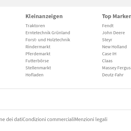
Kleinanzeigen
Top Marke
Traktoren
Fendt
Erntetechnik Grünland
John Deere
Forst- und Holztechnik
Steyr
Rindermarkt
New Holland
Pferdemarkt
Case IH
Futterbörse
Claas
Stellenmarkt
Massey Fergu
Hofladen
Deutz-Fahr
ne dei dati
Condizioni commerciali
Menzioni legali