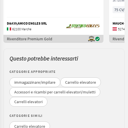
16.725,66 € 
75 CV/5
D&#39;AMICO ENGLES SRL
MAUCH Ges
62100 Marche
5274 Al
Rivenditore Premium Gold
Rivendit
Questo potrebbe interessarti
CATEGORIE APPROPRIATE
immagazzinare/impilare
Carrello elevatore
Accessori e ricambi per carrelli elevatori/muletti
Carrelli elevatori
CATEGORIE SIMILI
Carrello elevatore