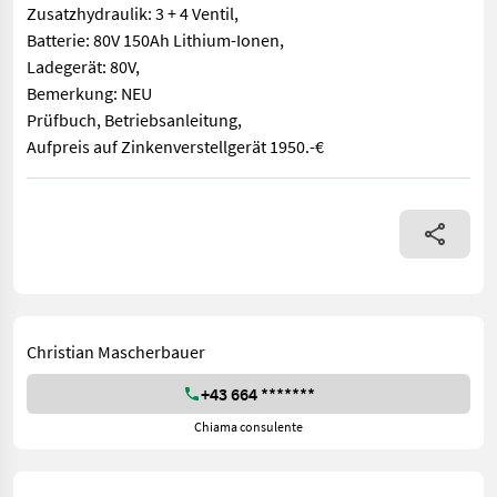
Zusatzhydraulik: 3 + 4 Ventil,
Batterie: 80V 150Ah Lithium-Ionen,
Ladegerät: 80V,
Bemerkung: NEU
Prüfbuch, Betriebsanleitung,
Aufpreis auf Zinkenverstellgerät 1950.-€
EP, Typ: CPD 15 TVL Tragkraft 1500kg, Antrieb: 3 Rad Elektro F
Christian Mascherbauer
+43 664 *******
Chiama consulente