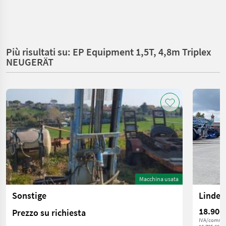
Più risultati su: EP Equipment 1,5T, 4,8m Triplex
NEUGERÄT
Macchina usata
Sonstige
Linde H
18.900
Prezzo su richiesta
IVA/commis