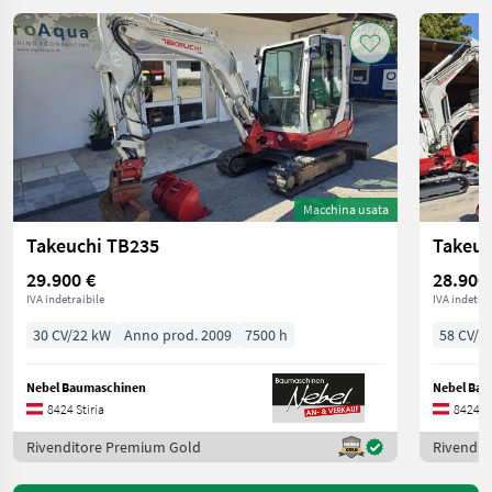
Macchina usata
Takeuchi TB235
Takeuc
29.900 €
28.900
IVA indetraibile
IVA indetrai
30 CV/22 kW
Anno prod. 2009
7500 h
58 CV/4
Nebel Baumaschinen
Nebel Ba
8424 Stiria
8424 St
Rivenditore Premium Gold
Rivendit