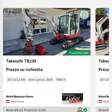
Macchina usata
Takeuchi TB235
Takeuc
Prezzo su richiesta
Prezzo 
30 CV/22 kW
Anno prod. 2009
7500 h
58 CV/4
Nebel Baumaschinen
Nebel Ba
8424 Stiria
8424 St
Rivenditore Premium Gold
Rivendit